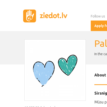
Follow us
Apply f
Pa
In the c
About 
Sirsnī
Mūsu pa