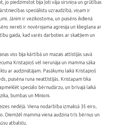
 jo piedzimstot bija ļoti vāja sirsniņa un grūtības
 ārstniecības speciālistu uzraudzībā, viņam ir
umi. Jānim ir vezikostoma, un puisēns ikdienā
sēns nereti ir novērojama agresija un kliegšana ar
tību gaida, kad varēs darboties ar skaitļiem un
nas viss bija kārtībā un mazais attīstījās savā
cuma Kristapiņš vēl nerunāja un mamma sāka
taktu ar audzinātājam. Pasākumu laikā Kristapiņš
ds, puisēna runa neattīstījās. Kristapam tika
a apmeklēt speciālo bērnudārzu, un brīvajā laikā
zika, bumbas un Minioni.
eizes nedēļā. Viena nodarbība izmaksā 35 eiro,
ro. Diemžēl mamma viena audzina trīs bērnus un
ūsu atbalstu.