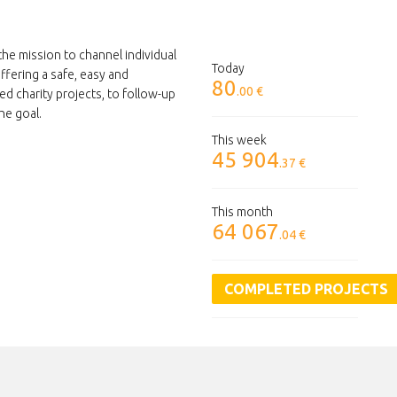
the mission to channel individual
Today
ffering a safe, easy and
80
.00 €
ed charity projects, to follow-up
he goal.
This week
45 904
.37 €
This month
64 067
.04 €
COMPLETED PROJECTS