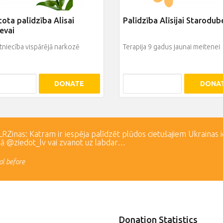
ota palīdzība Alisai
Palīdzība Alīsijai Starodub
evai
niecība vispārējā narkozē
Terapija 9 gadus jaunai meitenei
DONATE
DONA
Zinas: Katram ir iespēja palīdzēt plūdos cietušajiem Ukrainas 
lā @ziedot_lv vai zvanot uz labdar…
l before
Donation Statistics