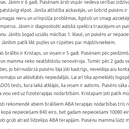
as. Jānim ir 6 gadi. Puisēnam ārsti vispār nedeva cerības izdzīvot,
atstāvīgi elpot. Jānīša attīstība aizkavējās, un šobrīd puisēns ir
smagas nieru un urīnpūšļa problēmas, ilgstoši un smagi aizcietēj
amperus. Jānim ir diagnosticēti autiskā spektra traucējumi un pui
šanu. Jānītis šogad uzsāks mācības 1. klasē, un puisēns ar nepacie
. Jānītim patīk likt puzles un rūpēties par mājdzīvniekiem.
is brālītis ir Kristaps, un viņam ir 5 gadi. Puisēnam pēc piedzimša
 un mamma neko neatbilstošu nenovēroja. Tomēr pēc 2 gadu ve
ties, jo bērnudārzā puisēns bija ļoti kautrīgs, neveidoja acu kon
nomaļus un aktivitātēs nepiedalījās. Lai arī tika apmeklēts logopē
ADOS tests, kura laikā atklājās, ka viņam ir autisms. Puisēns sāk
iņu ved uz fizioterapijas nodarbībām. Kristapam ļoti patīk mū
isti rekomendē abiem brālīšiem ABA terapijas nodarbības trīs r
kopā nepieciešami 840 eiro, bet gadam nepieciešami 10080 ei
r ļoti grūti atrast līdzekļus ABA terapijām. Puisēnu mamma lūdz m