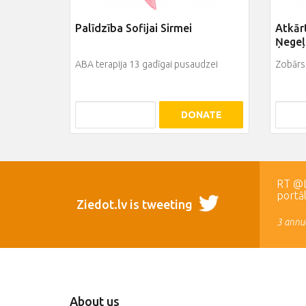
Palīdzība Sofijai Sirmei
Atkārt
Ņegeļ
ABA terapija 13 gadīgai pusaudzei
Zobārst
DONATE
RT @LR
portā
Ziedot.lv is tweeting
3 annua
About us