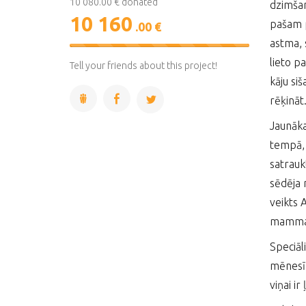
10 080.00 € donated
dzimšan
10 160
pašam p
.00 €
astma, 
101%
Complete
lieto p
Tell your friends about this project!
kāju si
rēķināt
Jaunāka
tempā,
satrauk
sēdēja 
veikts 
mamma v
Speciāl
mēnesī 
viņai i