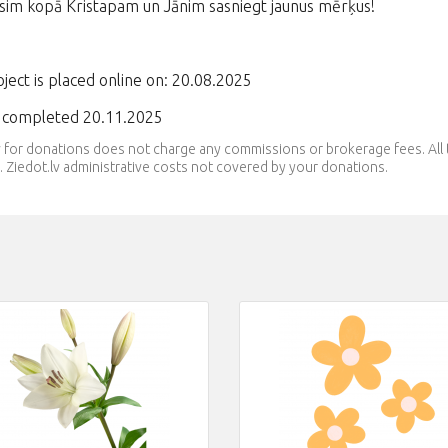
sim kopā Kristapam un Jānim sasniegt jaunus mērķus!
ject is placed online on: 20.08.2025
t completed 20.11.2025
v for donations does not charge any commissions or brokerage fees. Al
 Ziedot.lv administrative costs not covered by your donations.