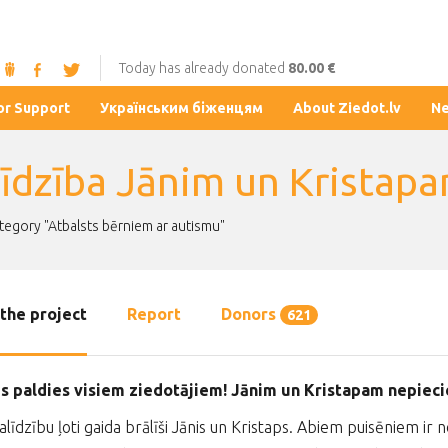
Today has already donated
80.00 €
or Support
Українським біженцям
About Ziedot.lv
N
līdzība Jānim un Kristap
ategory "Atbalsts bērniem ar autismu"
the project
Report
Donors
621
gs paldies visiem ziedotājiem! Jānim un Kristapam nepiec
līdzību ļoti gaida brālīši Jānis un Kristaps. Abiem puisēniem ir