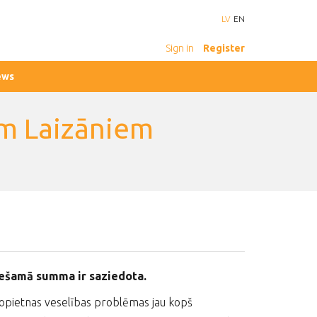
LV
EN
Sign in
Register
ews
am Laizāniem
iešamā summa ir saziedota.
 nopietnas veselības problēmas jau kopš