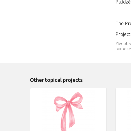
Palīdzē
The Pro
Projec
Ziedot.l
purpose.
Other topical projects