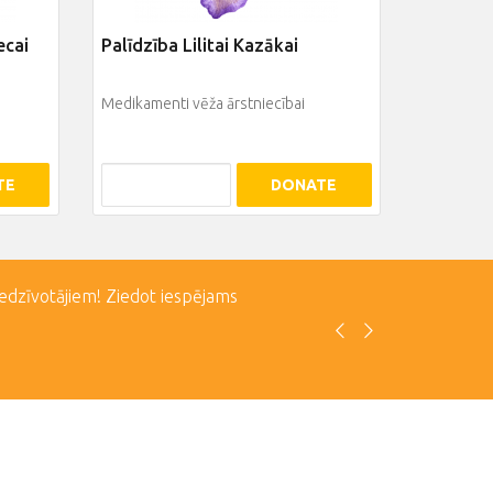
ecai
Palīdzība Lilitai Kazākai
Medikamenti vēža ārstniecībai
TE
DONATE
iedzīvotājiem! Ziedot iespējams