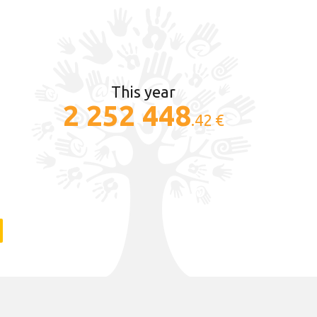
This year
2 252 448
.42 €