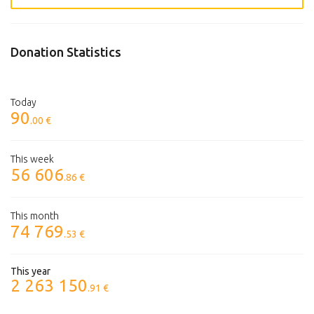
Donation Statistics
Today
90
.00 €
This week
56 606
.86 €
This month
74 769
.53 €
This year
2 263 150
.91 €