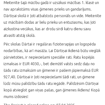
Meitenīte šajā mācību gadā ir uzsākusi mācības 1. klasē un
nav aprakstāms visas ģimenes prieks un gandarījums.
Dārtiņai skolā ir ļoti atbalstošs personāls un vide. Meitenīte
uz mācībām dodas ar lielu prieku un entuziasmu, kas ļoti
aizkustina vecākus, kas ar drošu sirdi katru dienu savu
atvasīti atstāj skolā.
Pēc skolas Dārtai ir regulāras fizioterapijas un logopēda
nodarbības, kā arī masāža. Lai Dārtiņai ikdienā būtu vieglāk
pārvietoties, ir nepieciešami speciālie rati. Ratu kopējās
izmaksas ir EUR 4030,-, bet diemžēl valsts sedz daļu no
šādu ratu izmaksām un ģimenei ir pašiem jāpiemaksā EUR
927,40. Dārtiņai ir ļoti nepieciešami šādi rati, un ģimene
lūdz mūsu palīdzību šādu ratu iegādē. Palīdzēsim Dārtiņai
kopā atvieglot gan viņas pašas, gan ģimenes ikdienu! Kopā
mums izdosies!