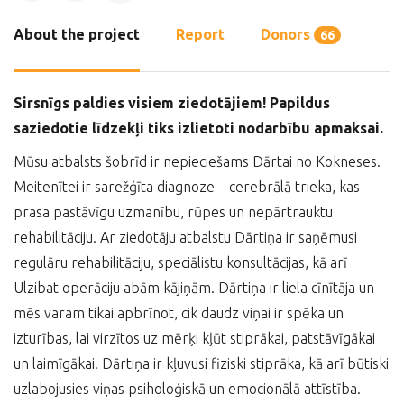
About the project
Report
Donors
66
Sirsnīgs paldies visiem ziedotājiem!
Papildus
saziedotie līdzekļi tiks izlietoti nodarbību apmaksai.
Mūsu atbalsts šobrīd ir nepieciešams Dārtai no Kokneses.
Meitenītei ir sarežģīta diagnoze – cerebrālā trieka, kas
prasa pastāvīgu uzmanību, rūpes un nepārtrauktu
rehabilitāciju. Ar ziedotāju atbalstu Dārtiņa ir saņēmusi
regulāru rehabilitāciju, speciālistu konsultācijas, kā arī
Ulzibat operāciju abām kājiņām. Dārtiņa ir liela cīnītāja un
mēs varam tikai apbrīnot, cik daudz viņai ir spēka un
izturības, lai virzītos uz mērķi kļūt stiprākai, patstāvīgākai
un laimīgākai. Dārtiņa ir kļuvusi fiziski stiprāka, kā arī būtiski
uzlabojusies viņas psiholoģiskā un emocionālā attīstība.