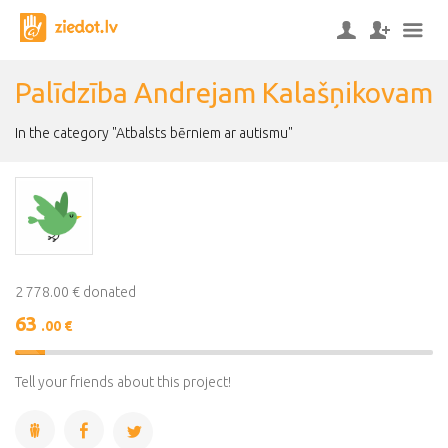
Palīdzība Andrejam Kalašņikovam
In the category "Atbalsts bērniem ar autismu"
2 778.00 € donated
63
.00 €
2%
Complete
Tell your friends about this project!