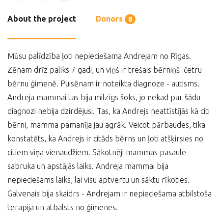
About the project
Donors
8
Mūsu palīdzība ļoti nepieciešama Andrejam no Rīgas.
Zēnam drīz paliks 7 gadi, un viņš ir trešais bērniņš četru
bērnu ģimenē. Puisēnam ir noteikta diagnoze - autisms.
Andreja mammai tas bija milzīgs šoks, jo nekad par šādu
diagnozi nebija dzirdējusi. Tas, ka Andrejs neattīstījās kā citi
bērni, mamma pamanīja jau agrāk. Veicot pārbaudes, tika
konstatēts, ka Andrejs ir citāds bērns un ļoti atšķirsies no
citiem viņa vienaudžiem. Sākotnēji mammas pasaule
sabruka un apstājās laiks. Andreja mammai bija
nepieciešams laiks, lai visu aptvertu un sāktu rīkoties.
Galvenais bija skaidrs - Andrejam ir nepieciešama atbilstoša
terapija un atbalsts no ģimenes.