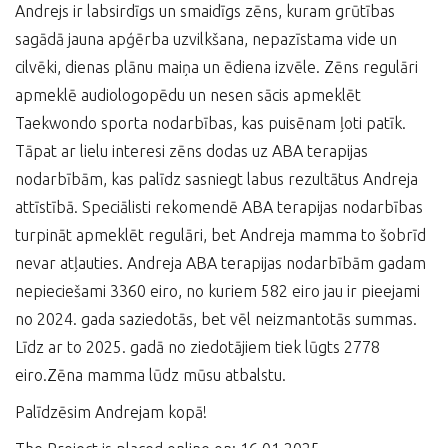
Andrejs ir labsirdīgs un smaidīgs zēns, kuram grūtības
sagādā jauna apģērba uzvilkšana, nepazīstama vide un
cilvēki, dienas plānu maiņa un ēdiena izvēle. Zēns regulāri
apmeklē audiologopēdu un nesen sācis apmeklēt
Taekwondo sporta nodarbības, kas puisēnam ļoti patīk.
Tāpat ar lielu interesi zēns dodas uz ABA terapijas
nodarbībām, kas palīdz sasniegt labus rezultātus Andreja
attīstībā. Speciālisti rekomendē ABA terapijas nodarbības
turpināt apmeklēt regulāri, bet Andreja mamma to šobrīd
nevar atļauties. Andreja ABA terapijas nodarbībām gadam
nepieciešami 3360 eiro, no kuriem 582 eiro jau ir pieejami
no 2024. gada saziedotās, bet vēl neizmantotās summas.
Līdz ar to 2025. gadā no ziedotājiem tiek lūgts 2778
eiro.Zēna mamma lūdz mūsu atbalstu.
Palīdzēsim Andrejam kopā!