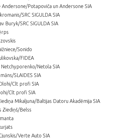
e Andersone/Potapoviča un Andersone SIA
Skromanis/SRC SIGULDA SIA
lav Buryk/SRC SIGULDA SIA
ērps
azovskis
ižniece/Sonido
ulikovska/FIDEA
 Netchyporenko/Netola SIA
Čamāns/SLAIDES SIA
Dlohi/Clt profi SIA
lohi/Clt profi SIA
iediņa Mikaljuna/Baltijas Datoru Akadēmija SIA
 Ziediņš/Belss
imanta
kurjats
Cjunskis/Verte Auto SIA