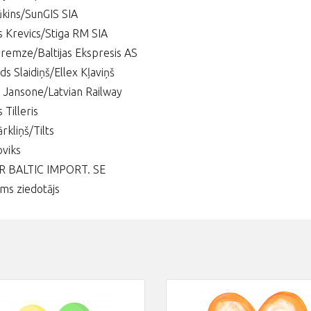
ūkins/SunGIS SIA
s Krevics/Stiga RM SIA
remze/Baltijas Ekspresis AS
s Slaidiņš/Ellex Kļaviņš
a Jansone/Latvian Railway
Tilleris
rkliņš/Tilts
oviks
 BALTIC IMPORT. SE
ms ziedotājs