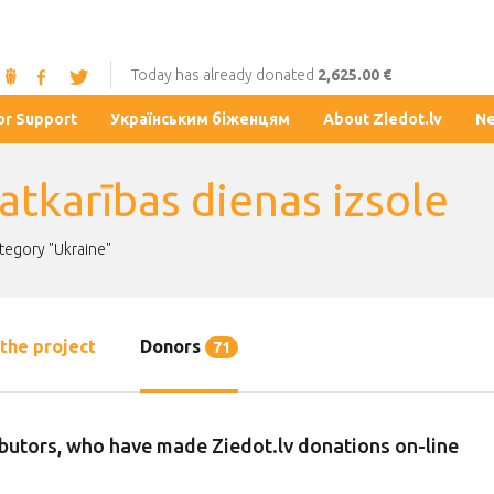
Today has already donated
2,625.00 €
or Support
Українським біженцям
About Ziedot.lv
N
atkarības dienas izsole
ategory "Ukraine"
the project
Donors
71
butors, who have made Ziedot.lv donations on-line