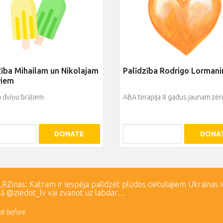
zība Mihailam un Nikolajam
Palīdzība Rodrigo Lorman
viem
a dvīņu brāļiem
ABA terapija 8 gadus jaunam zē
DONATE
DONA
Zinas: Katram ir iespēja palīdzēt plūdos cietušajiem Ukrainas 
lā @ziedot_lv vai zvanot uz labdar…
l before