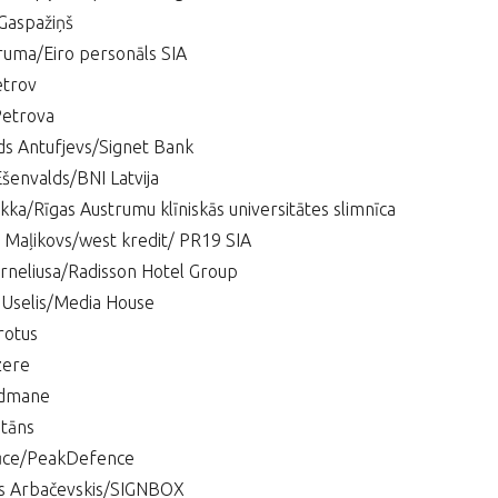
Gaspažiņš
ruma/Eiro personāls SIA
etrov
Petrova
s Antufjevs/Signet Bank
šenvalds/BNI Latvija
kka/Rīgas Austrumu klīniskās universitātes slimnīca
 Maļikovs/west kredit/ PR19 SIA
rneliusa/Radisson Hotel Group
Uselis/Media House
rotus
zere
rdmane
itāns
Pūce/PeakDefence
ps Arbačevskis/SIGNBOX