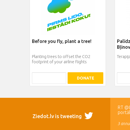
Before you fly, plant a tree!
Palīd
Bļino
Planting trees to offset the CO2
Terapij
footprint of your airline flights
DONATE
RT @LR
portā
Ziedot.lv is tweeting
3 annua