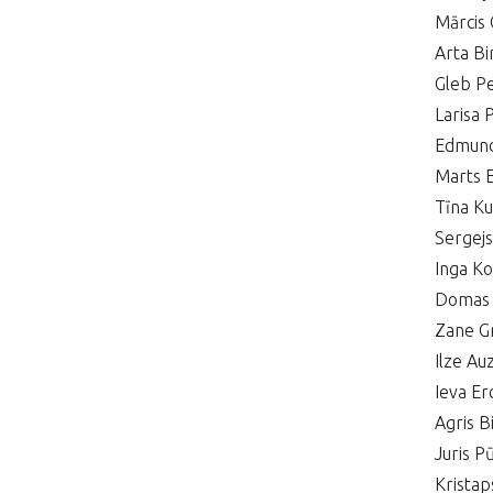
Mārcis 
Arta Bi
Gleb P
Larisa 
Edmund
Marts E
Tīna Ku
Sergejs
Inga Ko
Domas 
Zane G
Ilze Au
Ieva E
Agris B
Juris 
Krista