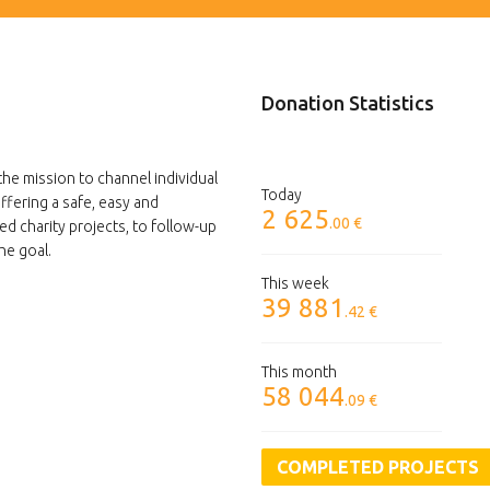
Donation Statistics
the mission to channel individual
Today
ffering a safe, easy and
2 625
.00 €
ed charity projects, to follow-up
he goal.
This week
39 881
.42 €
This month
58 044
.09 €
COMPLETED PROJECTS