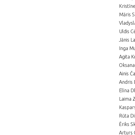
Kristīn
Māris 
Vladys
Uldis C
Jānis L
Inga Mu
Agita K
Oksana
Ainis 
Andris 
Elīna D
Laima Z
Kaspars
Rūta D
Ēriks S
Arturs 