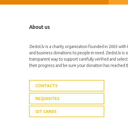
About us
Ziedot.lv is a charity organization founded in 2003 with 
and business donations to people in need. Ziedot.lv is o
transparent way to support carefully verified and select
their progress and be sure your donation has reached t
CONTACTS
REQUISITES
GIT CARDS