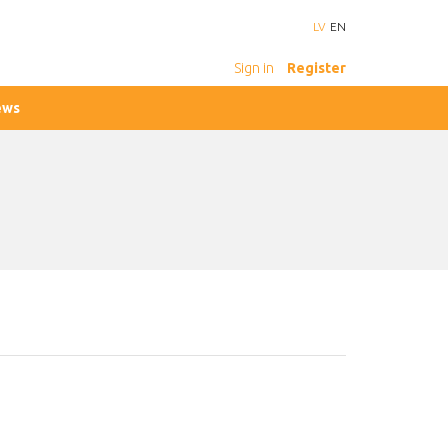
LV
EN
Sign in
Register
ews