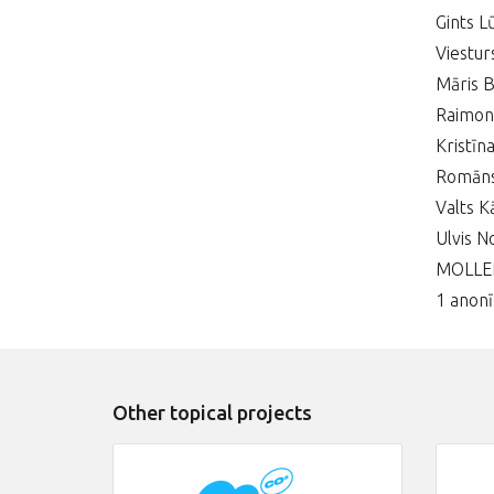
Gints L
Viestur
Māris B
Raimond
Kristīn
Romāns 
Valts Kā
Ulvis N
MOLLER
1 anonī
Other topical projects