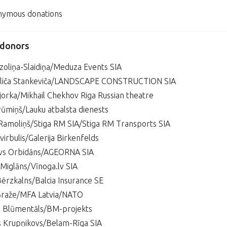
nymous donations
 donors
oliņa-Slaidiņa/Meduza Events SIA
Pliča Stankeviča/LANDSCAPE CONSTRUCTION SIA
orka/Mikhail Chekhov Riga Russian theatre
rūmiņš/Lauku atbalsta dienests
Ramoliņš/Stiga RM SIA/Stiga RM Transports SIA
irbulis/Galerija Birkenfelds
avs Orbidāns/AGEORNA SIA
Miglāns/Vīnoga.lv SIA
Bērzkalns/Balcia Insurance SE
Braže/MFA Latvia/NATO
š Blūmentāls/BM-projekts
s Krupņikovs/Belam-Rīga SIA