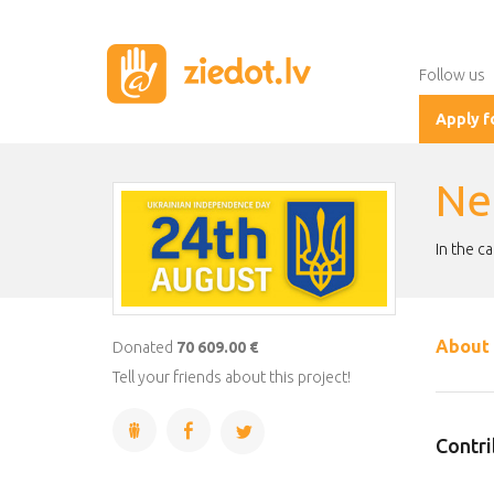
Follow us
Apply f
Ne
In the c
About 
Donated
70 609.00 €
Tell your friends about this project!
Contri