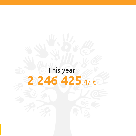
This year
2 246 425
.47 €