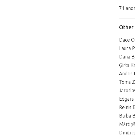
71 ano
Other
Dace Oz
Laura 
Dana Bj
Ģirts K
Andris 
Toms Zv
Jarosl
Edgars 
Reinis 
Baiba 
Mārtiņ
Dmitrij