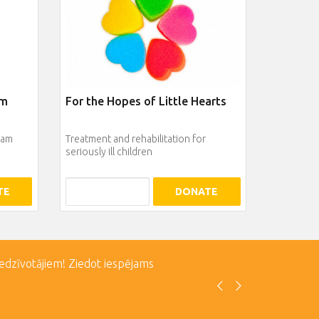
im
For the Hopes of Little Hearts
nam
Treatment and rehabilitation for
seriously ill children
TE
DONATE
iedzīvotājiem! Ziedot iespējams