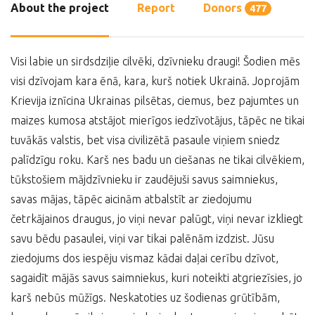
About the project
Report
Donors
477
Visi labie un sirdsdziļie cilvēki, dzīvnieku draugi! Šodien mēs
visi dzīvojam kara ēnā, kara, kurš notiek Ukrainā. Joprojām
Krievija iznīcina Ukrainas pilsētas, ciemus, bez pajumtes un
maizes kumosa atstājot mierīgos iedzīvotājus, tāpēc ne tikai
tuvākās valstis, bet visa civilizētā pasaule viņiem sniedz
palīdzīgu roku. Karš nes badu un ciešanas ne tikai cilvēkiem,
tūkstošiem mājdzīvnieku ir zaudējuši savus saimniekus,
savas mājas, tāpēc aicinām atbalstīt ar ziedojumu
četrkājainos draugus, jo viņi nevar palūgt, viņi nevar izkliegt
savu bēdu pasaulei, viņi var tikai palēnām izdzist. Jūsu
ziedojums dos iespēju vismaz kādai daļai cerību dzīvot,
sagaidīt mājās savus saimniekus, kuri noteikti atgriezīsies, jo
karš nebūs mūžīgs. Neskatoties uz šodienas grūtībām,