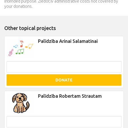
intended purpose. Ziedot.lv administrative costs not covered by
your donations.
Other topical projects
Palīdzība Arinai Salamatinai
DONATE
Palīdzība Robertam Strautam