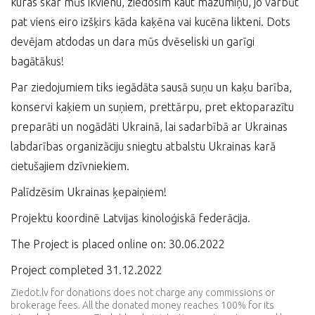
kuras skar mūs ikvienu, ziedosim kaut mazumiņu, jo varbūt
pat viens eiro izšķirs kāda kaķēna vai kucēna likteni. Dots
devējam atdodas un dara mūs dvēseliski un garīgi
bagātākus!
Par ziedojumiem tiks iegādāta sausā suņu un kaķu barība,
konservi kaķiem un suņiem, prettārpu, pret ektoparazītu
preparāti un nogādāti Ukrainā, lai sadarbībā ar Ukrainas
labdarības organizāciju sniegtu atbalstu Ukrainas karā
cietušajiem dzīvniekiem.
Palīdzēsim Ukrainas ķepaiņiem!
Projektu koordinē Latvijas kinoloģiskā federācija.
The Project is placed online on: 30.06.2022
Project completed 31.12.2022
Ziedot.lv for donations does not charge any commissions or
brokerage fees. All the donated money reaches 100% for its