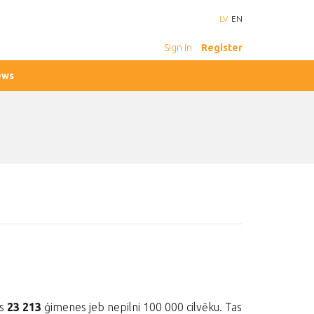
LV
EN
Sign in
Register
ews
as
23 213
ģimenes jeb nepilni 100 000 cilvēku. Tas