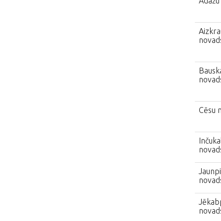
Ādažu
Aizkra
novad
Bausk
novad
Cēsu 
Inčuka
novad
Jaunp
novad
Jēkabp
novad