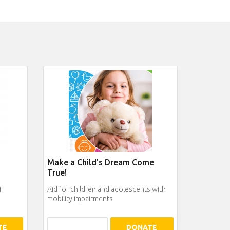
Make a Child's Dream Come
True!
i
Aid for children and adolescents with
mobility impairments
TE
DONATE