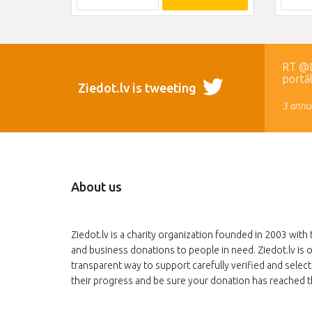
RT @LR
portā
Ziedot.lv is tweeting
3 annua
About us
Ziedot.lv is a charity organization founded in 2003 with 
and business donations to people in need. Ziedot.lv is o
transparent way to support carefully verified and select
their progress and be sure your donation has reached t