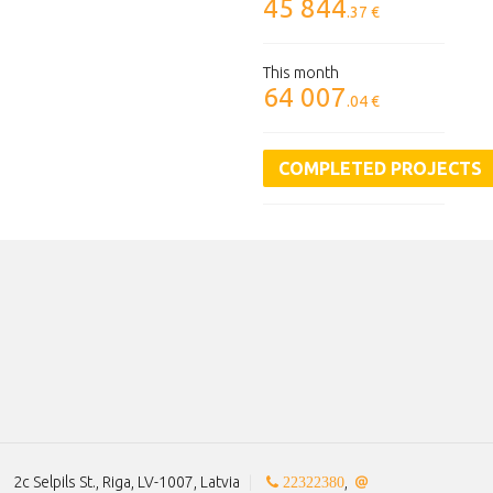
45 844
.37 €
This month
64 007
.04 €
COMPLETED PROJECTS
2c Selpils St., Riga, LV-1007, Latvia
|
,
22322380