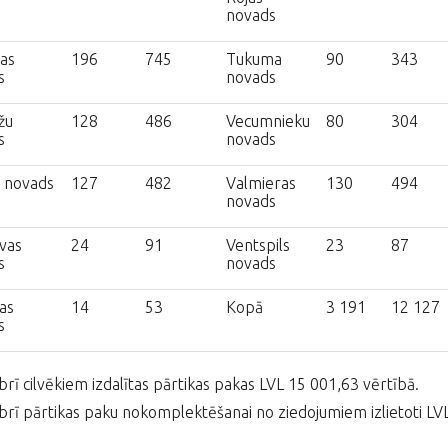
novads
as
196
745
Tukuma
90
343
s
novads
žu
128
486
Vecumnieku
80
304
s
novads
u novads
127
482
Valmieras
130
494
novads
vas
24
91
Ventspils
23
87
s
novads
as
14
53
Kopā
3 191
12 127
s
ī cilvēkiem izdalītas pārtikas pakas LVL 15 001,63 vērtībā.
ī pārtikas paku nokomplektēšanai no ziedojumiem izlietoti LV