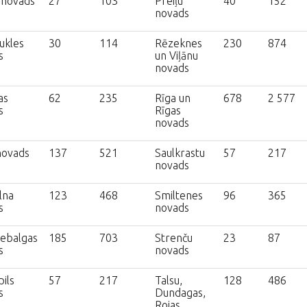
 novads
27
103
Preiļu
40
152
novads
ukles
30
114
Rēzeknes
230
874
s
un Viļānu
novads
as
62
235
Rīga un
678
2 577
s
Rīgas
novads
novads
137
521
Saulkrastu
57
217
novads
lna
123
468
Smiltenes
96
365
s
novads
iebalgas
185
703
Strenču
23
87
s
novads
ils
57
217
Talsu,
128
486
s
Dundagas,
Rojas