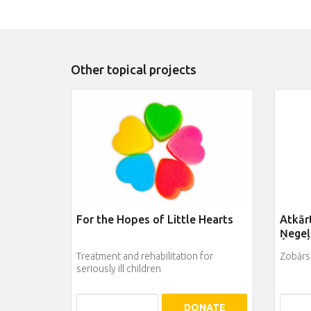
Other topical projects
For the Hopes of Little Hearts
Atkārt
Ņegeļ
Treatment and rehabilitation for
Zobārst
seriously ill children
DONATE