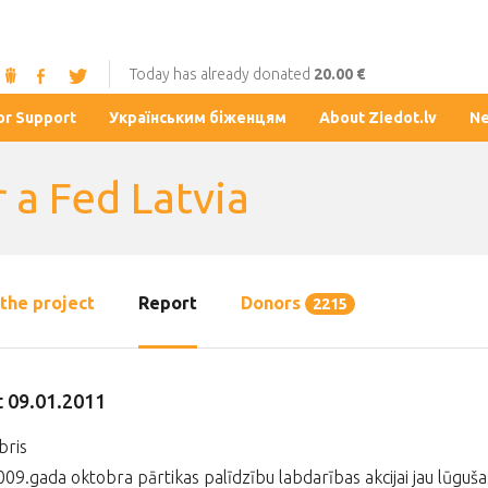
Today has already donated
20.00 €
or Support
Українським біженцям
About Ziedot.lv
N
 a Fed Latvia
the project
Report
Donors
2215
 09.01.2011
ris
09.gada oktobra pārtikas palīdzību labdarības akcijai jau lūguš