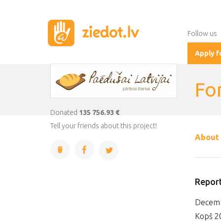
Follow us
Apply f
For
Donated
135 756.93 €
Tell your friends about this project!
About 
Report
Decemb
Kopš 20