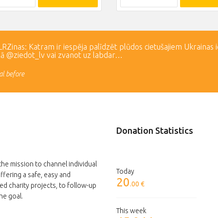
Zinas: Katram ir iespēja palīdzēt plūdos cietušajiem Ukrainas 
lā @ziedot_lv vai zvanot uz labdar…
l before
Donation Statistics
the mission to channel individual
Today
ffering a safe, easy and
20
.00 €
ed charity projects, to follow-up
he goal.
This week