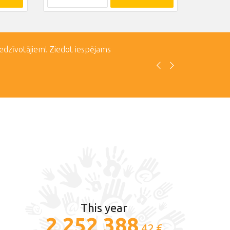
iedzīvotājiem! Ziedot iespējams
This year
2 252 388
.42 €