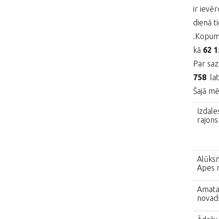
ir ievēr
dienā t
.Kopumā
kā
62 
Par saz
758
lat
Šajā mē
Izdales
rajons
Alūksn
Apes 
Amata
novad