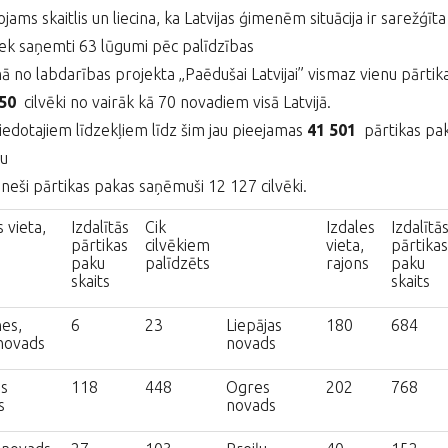
ojams skaitlis un liecina, ka Latvijas ģimenēm situācija ir sarežģī
iek saņemti 63 lūgumi pēc palīdzības
 no labdarības projekta „Paēdušai Latvijai” vismaz vienu pārti
150
cilvēki no vairāk kā 70 novadiem visā Latvijā.
iedotajiem līdzekļiem līdz šim jau pieejamas
41 501
pārtikas pa
u
neši pārtikas pakas saņēmuši 12 127 cilvēki.
 vieta,
Izdalītās
Cik
Izdales
Izdalītā
pārtikas
cilvēkiem
vieta,
pārtikas
paku
palīdzēts
rajons
paku
skaits
skaits
es,
6
23
Liepājas
180
684
novads
novads
s
118
448
Ogres
202
768
s
novads