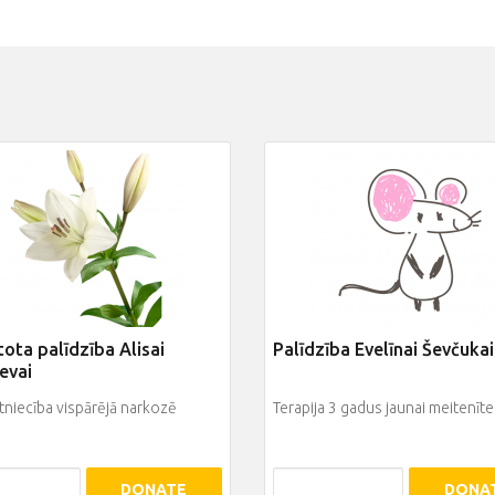
ota palīdzība Alisai
Palīdzība Evelīnai Ševčukai
evai
niecība vispārējā narkozē
Terapija 3 gadus jaunai meitenīte
DONATE
DONA