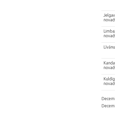
Jelgav
novad
Limba
novad
Līvān
Kanda
novad
Kuldīg
novad
Decembr
Decembr