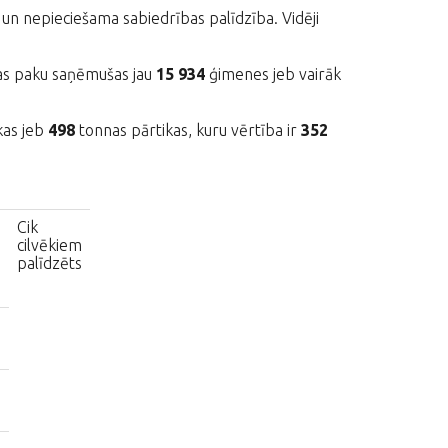
ta un nepieciešama sabiedrības palīdzība. Vidēji
kas paku saņēmušas jau
15 934
ģimenes jeb vairāk
kas jeb
498
tonnas pārtikas, kuru vērtība ir
352
s
Cik
cilvēkiem
palīdzēts