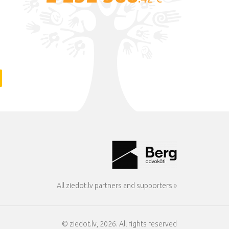
All ziedot.lv partners and supporters »
© ziedot.lv, 2026. All rights reserved