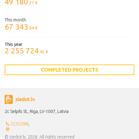
49 180
.37 €
This month
67 343
.04 €
This year
2 255 724
.42 €
COMPLETED PROJECTS
2c Selpils St., Riga, LV-1007, Latvia
,
22322380
© ziedot.lv, 2026. All rights reserved