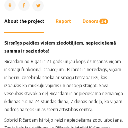
About the project
Report
Donors
54
Sirsnīgs paldies visiem ziedotājiem, nepieciešamā
summa ir saziedota!
Ričardam no Rīgas ir 21 gads un jau kopš dzimšanas viņam
ir smagi funkcionāli traucējumi. Ričards ir neredzīgs, viņam
ir bērnu cerebrālā trieka ar smagu tetraparēzi, kas
izpaužas kā muskuļu vājums un nespēja staigāt. Sava
veselības stāvokļa dēļ Ričardam ir nepieciešama nemainīga
ikdienas rutīna 24 stundas dienā, 7 dienas nedēļā, ko viņam
nodrošina tētis un asistenti attīstības centrā.
Šobrīd Ričardam kārtējo reizi nepieciešama zobu labošana.