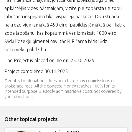
Tas ir liels izaicinājums, jo Ričards ir izteikti jūtīgs pret
apkārtējās vides pārmaiņām, vizīte pie zobārsta un zobu
labošana iespējama tikai vispārējā narkozē. Divu stundu
nakroze vien izmaksā 450 eiro, papildus jāmaksā par katra
zoba labošanu, kas kopsummā var izmaksāt 1000 eiro.
Šādu līdzekļu ģimenei nav, tādēļ Ričarda tētis lūdz
līdzcilvēku palīdzību.
The Project is placed online on: 25.10.2025
Project completed 30.11.2025
Ziedot.lv for donations does not charge any commissions or
brokerage fees. All the donated money reaches 100% for its
intended purpose. Ziedot.lv administrative costs not covered by
your donations.
Other topical projects