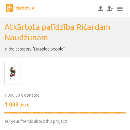
Atkārtota palīdzība Ričardam
Naudžunam
In the category "Disabled people"
1 000.00 € donated
1 033
.00 €
103%
Complete
Tell your friends about this project!