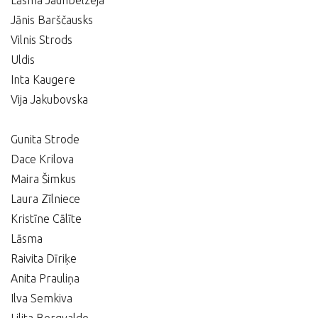
Lāsma Jaunbelzeja
Jānis Barščausks
Vilnis Strods
Uldis
Inta Kaugere
Vija Jakubovska
Gunita Strode
Dace Krilova
Maira Šimkus
Laura Zīlniece
Kristīne Cālīte
Lāsma
Raivita Dīriķe
Anita Prauliņa
Ilva Semkiva