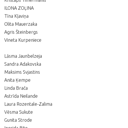
Kristaps Timermanis
ILONA ZOĻINA
Tīna Kļaviņa
Olita Mauerzaka
Agris Šteinbergs
Vineta Kurpeniece
Lāsma Jaunbelzeja
Sandra Adakovska
Maksims Svjastins
Anita Ķempe
Linda Brača
Astrīda Neilande
Laura Rozentale-Zalima
Vēsma Sukute
Gunita Strode