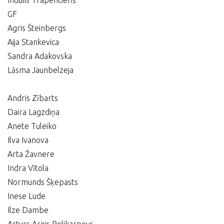
Indulis Trapencieris
GF
Agris Šteinbergs
Aija Stankevica
Sandra Adakovska
Lāsma Jaunbelzeja
Andris Zībarts
Daira Lagzdiņa
Anete Tuleiko
Ilva Ivanova
Arta Žavnere
Indra Vītola
Normunds Šķepasts
Inese Lude
Ilze Dambe