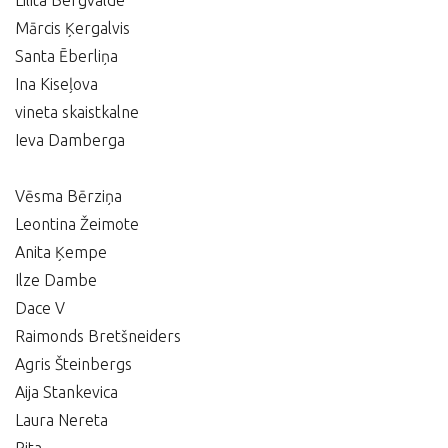
Lilita Bergvalde
Mārcis Ķergalvis
Santa Ēberliņa
Ina Kiseļova
vineta skaistkalne
Ieva Damberga
Vēsma Bērziņa
Leontina Žeimote
Anita Ķempe
Ilze Dambe
Dace V
Raimonds Bretšneiders
Agris Šteinbergs
Aija Stankevica
Laura Nereta