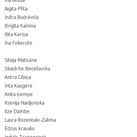
Ina Anuže
Aigita Plīta
Indra Budrēviča
Brigita Kalnina
Rita Kariņa
Ina Fokerote
Silvija Matisāne
Skaidrīte Beņislavska
Antra Cibiņa
Inta Kaugere
Anita Ķempe
Ksenija Naidjonoka
Ilze Dambe
Laura Rozentale-Zalima
Edzus kravalis