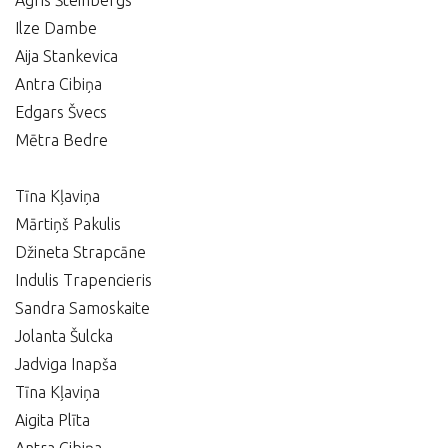
Agris Šteinbergs
Ilze Dambe
Aija Stankevica
Antra Cibiņa
Edgars Švecs
Mētra Bedre
Tīna Kļaviņa
Mārtiņš Pakulis
Džineta Strapcāne
Indulis Trapencieris
Sandra Samoskaite
Jolanta Šulcka
Jadviga Inapša
Tīna Kļaviņa
Aigita Plīta