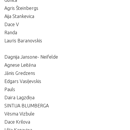
Gunita
Agris Šteinbergs
Aija Stankevica
Dace V
Randa
Lauris Baranovskis
Dagnija Jansone- Neifelde
Agnese Leitēna
Jānis Gredzens
Edgars Vasiļevskis
Pauls
Daira Lagzdiņa
SINTIJA BLUMBERGA
Vēsma Vizbule
Dace Krilova