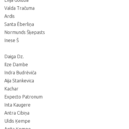
Evija Goluba
Valda Tračuma
Ardis
Santa Ēberliņa
Normunds Šķepasts
Inese Š
Daiga Dz.
Ilze Dambe
Indra Budrēviča
Aija Stankevica
Kachar
Expecto Patronum
Inta Kaugere
Antra Cibiņa
Uldis Ķempe