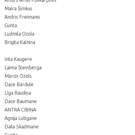
Arturs Arnis Polikarpovs
Maira Šimkus
Andris Freimanis
Gunta
Ludmila Ozola
Brigita Kalnina
Inta Kaugere
Laima Šteinberga
Mārcis Ozols
Dace Bārdule
Līga Raudiņa
Dace Baumane
ANTRA CIBIŅA
Agnija Lubgane
Daila Skadmane