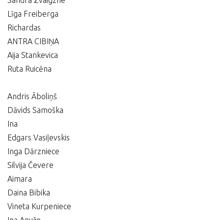
Sandra Zvaigzne
Līga Freiberga
Richardas
ANTRA CIBIŅA
Aija Stankevica
Ruta Ruicēna
Andris Āboliņš
Dāvids Samoška
Ina
Edgars Vasiļevskis
Inga Dārzniece
Silvija Čevere
Aimara
Daina Bibika
Vineta Kurpeniece