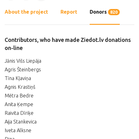
About the project
Report
Donors
820
Contributors, who have made Ziedot.lv donations
on-line
Jānis Višs Liepāja
Agris Šteinbergs
Tīna Kļaviņa
Agnis Krastiņš
Mētra Bedre
Anita Ķempe
Raivita Dīriķe
Aija Stankevica
Iveta Alksne