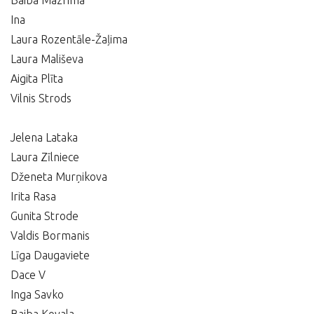
Baiba Mazrima
Ina
Laura Rozentāle-Žaļima
Laura Mališeva
Aigita Plīta
Vilnis Strods
Jelena Lataka
Laura Zīlniece
Dženeta Murņikova
Irita Rasa
Gunita Strode
Valdis Bormanis
Līga Daugaviete
Dace V
Inga Savko