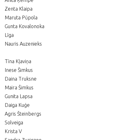
Anita Ķempe
Zenta Klaipa
Maruta Pūpola
Gunta Kovalonoka
Līga
Nauris Auzenieks
Tīna Kļaviņa
Inese Šimkus
Daina Truksne
Maira Šimkus
Gunita Lapsa
Daiga Kuģe
Agris Šteinbergs
Solveiga
Krista V