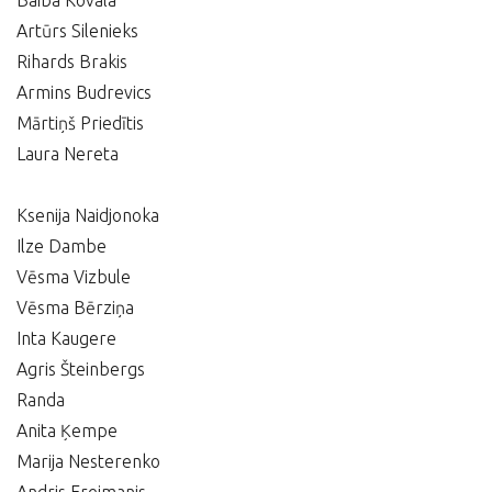
Baiba Kovala
Artūrs Silenieks
Rihards Brakis
Armins Budrevics
Mārtiņš Priedītis
Laura Nereta
Ksenija Naidjonoka
Ilze Dambe
Vēsma Vizbule
Vēsma Bērziņa
Inta Kaugere
Agris Šteinbergs
Randa
Anita Ķempe
Marija Nesterenko