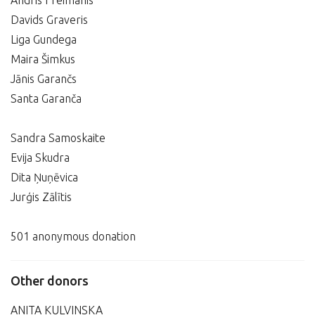
Andris Freimanis
Davids Graveris
Liga Gundega
Maira Šimkus
Jānis Garančs
Santa Garanča
Sandra Samoskaite
Evija Skudra
Dita Ņuņēvica
Jurģis Zālītis
501 anonymous donation
Other donors
ANITA KULVINSKA