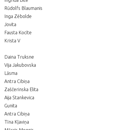
Ingrida Bite
Rūdolfs Blaumanis
Inga Zēbolde
Jovita
Fausta Kocīte
Krista V
Daina Truksne
Vija Jakubovska
Lāsma
Antra Cibiņa
Zaščerinska Elita
Aija Stankevica
Gunita
Antra Cibiņa
Tīna Kļaviņa