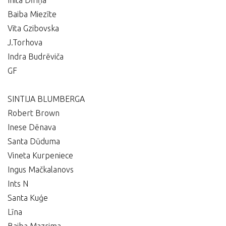
Inita Dīriņa
Baiba Miezīte
Vita Gzibovska
J.Torhova
Indra Budrēviča
GF
SINTIJA BLUMBERGA
Robert Brown
Inese Dēnava
Santa Dūduma
Vineta Kurpeniece
Ingus Mačkalanovs
Ints N
Santa Kuģe
Līna