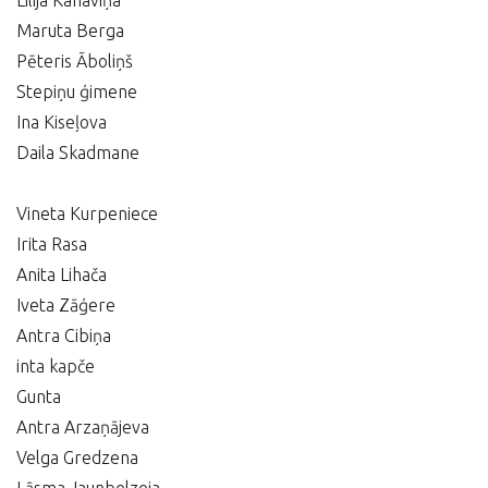
Lilija Kanaviņa
Maruta Berga
Pēteris Āboliņš
Stepiņu ģimene
Ina Kiseļova
Daila Skadmane
Vineta Kurpeniece
Irita Rasa
Anita Lihača
Iveta Zāģere
Antra Cibiņa
inta kapče
Gunta
Antra Arzaņājeva
Velga Gredzena