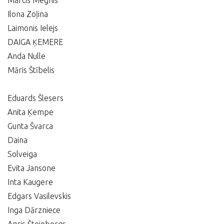
Mārcis Megnis
Ilona Zoļina
Laimonis Ielejs
DAIGA ĶEMERE
Anda Nulle
Māris Štībelis
Eduards Šlesers
Anita Ķempe
Gunta Švarca
Daina
Solveiga
Evita Jansone
Inta Kaugere
Edgars Vasilevskis
Inga Dārzniece