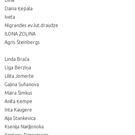
Dina
Daina Ķepala
Iveta
Nīgrandes ev.lut.draudze
ILONA ZOĻINA
Agris Šteinbergs
Linda Brača
Līga Bērziņa
Lilita Jomerte
Gaļina Suhanova
Maira Šimkus
Anita Ķempe
Inta Kaugere
Aija Stankevica
Ksenija Naidjonoka