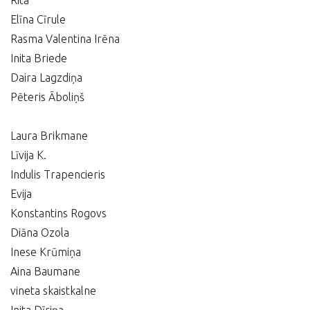
Rita
Elīna Cīrule
Rasma Valentina Irēna
Inita Briede
Daira Lagzdiņa
Pēteris Āboliņš
Laura Brikmane
Līvija K.
Indulis Trapencieris
Evija
Konstantins Rogovs
Diāna Ozola
Inese Krūmiņa
Aina Baumane
vineta skaistkalne