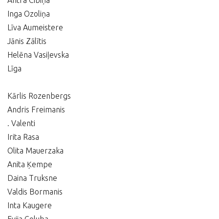
Antra Cibiņa
Inga Ozoliņa
Līva Aumeistere
Jānis Zālītis
Helēna Vasiļevska
Līga
Kārlis Rozenbergs
Andris Freimanis
. Valenti
Irita Rasa
Olita Mauerzaka
Anita Ķempe
Daina Truksne
Valdis Bormanis
Inta Kaugere