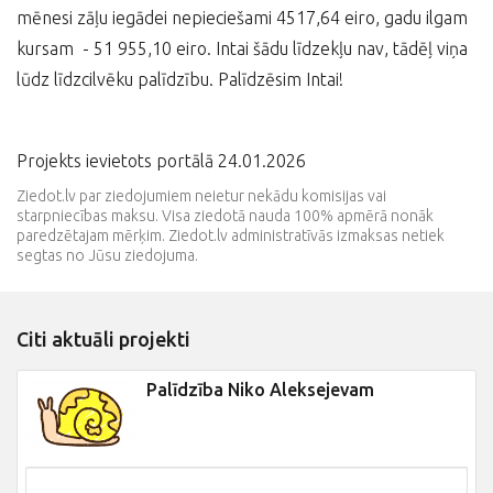
mēnesi zāļu iegādei nepieciešami 4517,64 eiro, gadu ilgam
kursam - 51 955,10 eiro. Intai šādu līdzekļu nav, tādēļ viņa
lūdz līdzcilvēku palīdzību. Palīdzēsim Intai!
Projekts ievietots portālā 24.01.2026
Ziedot.lv par ziedojumiem neietur nekādu komisijas vai
starpniecības maksu. Visa ziedotā nauda 100% apmērā nonāk
paredzētajam mērķim. Ziedot.lv administratīvās izmaksas netiek
segtas no Jūsu ziedojuma.
Citi aktuāli projekti
Palīdzība Niko Aleksejevam