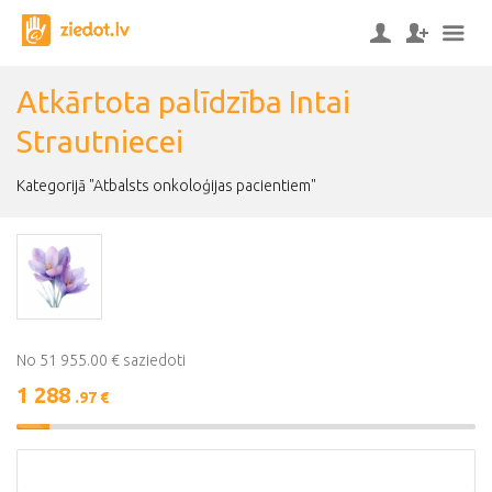
Atkārtota palīdzība Intai
Strautniecei
Kategorijā "Atbalsts onkoloģijas pacientiem"
No 51 955.00 € saziedoti
1 288
.97 €
2%
Complete