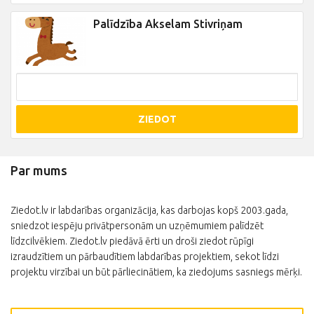
Palīdzība Akselam Stivriņam
ZIEDOT
Par mums
Ziedot.lv ir labdarības organizācija, kas darbojas kopš 2003.gada,
sniedzot iespēju privātpersonām un uzņēmumiem palīdzēt
līdzcilvēkiem. Ziedot.lv piedāvā ērti un droši ziedot rūpīgi
izraudzītiem un pārbaudītiem labdarības projektiem, sekot līdzi
projektu virzībai un būt pārliecinātiem, ka ziedojums sasniegs mērķi.