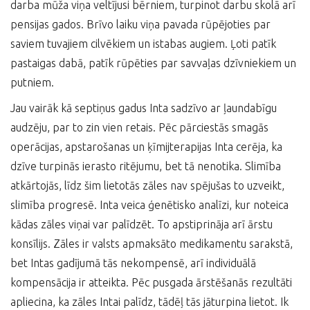
darba mūža viņa veltījusi bērniem, turpinot darbu skolā arī
pensijas gados. Brīvo laiku viņa pavada rūpējoties par
saviem tuvajiem cilvēkiem un istabas augiem. Ļoti patīk
pastaigas dabā, patīk rūpēties par savvaļas dzīvniekiem un
putniem.
Jau vairāk kā septiņus gadus Inta sadzīvo ar ļaundabīgu
audzēju, par to zin vien retais. Pēc pārciestās smagās
operācijas, apstarošanas un ķīmijterapijas Inta cerēja, ka
dzīve turpinās ierasto ritējumu, bet tā nenotika. Slimība
atkārtojās, līdz šim lietotās zāles nav spējušas to uzveikt,
slimība progresē. Inta veica ģenētisko analīzi, kur noteica
kādas zāles viņai var palīdzēt. To apstiprināja arī ārstu
konsīlijs. Zāles ir valsts apmaksāto medikamentu sarakstā,
bet Intas gadījumā tās nekompensē, arī individuālā
kompensācija ir atteikta. Pēc pusgada ārstēšanās rezultāti
apliecina, ka zāles Intai palīdz, tādēļ tās jāturpina lietot. Ik