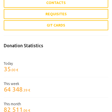
CONTACTS
REQUISITES
GIT CARDS
Donation Statistics
Today
35
.00 €
This week
64 348
.39 €
This month
82 511
.06 €