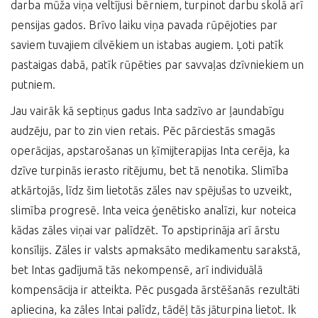
darba mūža viņa veltījusi bērniem, turpinot darbu skolā arī
pensijas gados. Brīvo laiku viņa pavada rūpējoties par
saviem tuvajiem cilvēkiem un istabas augiem. Ļoti patīk
pastaigas dabā, patīk rūpēties par savvaļas dzīvniekiem un
putniem.
Jau vairāk kā septiņus gadus Inta sadzīvo ar ļaundabīgu
audzēju, par to zin vien retais. Pēc pārciestās smagās
operācijas, apstarošanas un ķīmijterapijas Inta cerēja, ka
dzīve turpinās ierasto ritējumu, bet tā nenotika. Slimība
atkārtojās, līdz šim lietotās zāles nav spējušas to uzveikt,
slimība progresē. Inta veica ģenētisko analīzi, kur noteica
kādas zāles viņai var palīdzēt. To apstiprināja arī ārstu
konsīlijs. Zāles ir valsts apmaksāto medikamentu sarakstā,
bet Intas gadījumā tās nekompensē, arī individuālā
kompensācija ir atteikta. Pēc pusgada ārstēšanās rezultāti
apliecina, ka zāles Intai palīdz, tādēļ tās jāturpina lietot. Ik