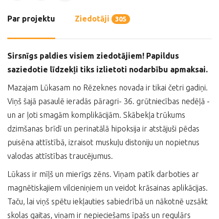
Par projektu
Ziedotāji
305
Sirsnīgs paldies visiem ziedotājiem!
Papildus
saziedotie līdzekļi tiks izlietoti nodarbību apmaksai.
Mazajam Lūkasam no Rēzeknes novada ir tikai četri gadiņi.
Viņš šajā pasaulē ieradās pāragri- 36. grūtniecības nedēļā -
un ar ļoti smagām komplikācijām. Skābekļa trūkums
dzimšanas brīdī un perinatālā hipoksija ir atstājuši pēdas
puisēna attīstībā, izraisot muskuļu distoniju un nopietnus
valodas attīstības traucējumus.
Lūkass ir mīļš un mierīgs zēns. Viņam patīk darboties ar
magnētiskajiem vilcieniņiem un veidot krāsainas aplikācijas.
Taču, lai viņš spētu iekļauties sabiedrībā un nākotnē uzsākt
skolas gaitas, viņam ir nepieciešams īpašs un regulārs