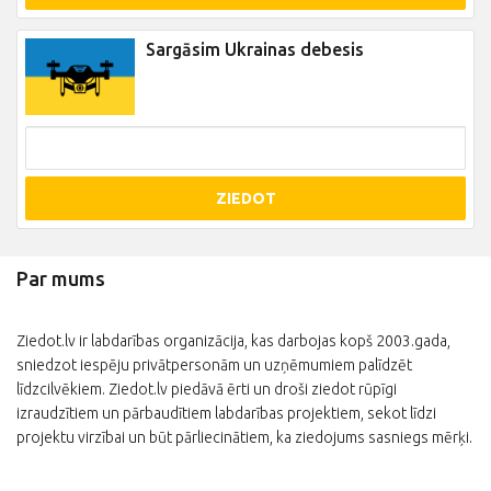
Sargāsim Ukrainas debesis
ZIEDOT
Par mums
Ziedot.lv ir labdarības organizācija, kas darbojas kopš 2003.gada,
sniedzot iespēju privātpersonām un uzņēmumiem palīdzēt
līdzcilvēkiem. Ziedot.lv piedāvā ērti un droši ziedot rūpīgi
izraudzītiem un pārbaudītiem labdarības projektiem, sekot līdzi
projektu virzībai un būt pārliecinātiem, ka ziedojums sasniegs mērķi.