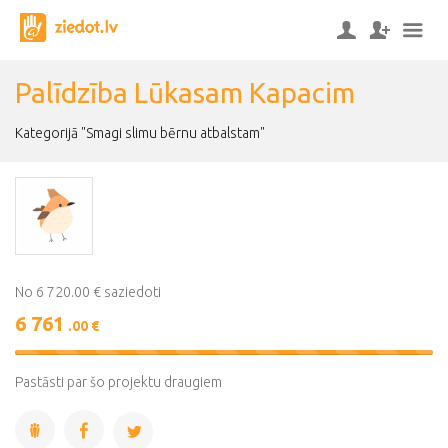
Palīdzība Lūkasam Kapacim
Kategorijā "Smagi slimu bērnu atbalstam"
No 6 720.00 € saziedoti
6 761
.00 €
101%
Complete
Pastāsti par šo projektu draugiem