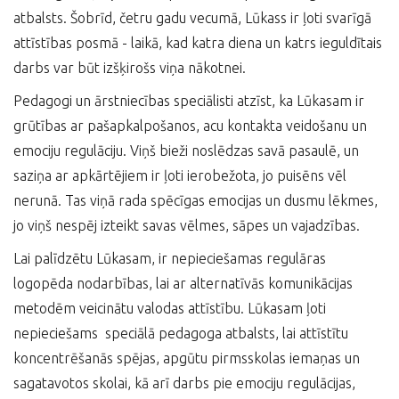
atbalsts. Šobrīd, četru gadu vecumā, Lūkass ir ļoti svarīgā
attīstības posmā - laikā, kad katra diena un katrs ieguldītais
darbs var būt izšķirošs viņa nākotnei.
Pedagogi un ārstniecības speciālisti atzīst, ka Lūkasam ir
grūtības ar pašapkalpošanos, acu kontakta veidošanu un
emociju regulāciju. Viņš bieži noslēdzas savā pasaulē, un
saziņa ar apkārtējiem ir ļoti ierobežota, jo puisēns vēl
nerunā. Tas viņā rada spēcīgas emocijas un dusmu lēkmes,
jo viņš nespēj izteikt savas vēlmes, sāpes un vajadzības.
Lai palīdzētu Lūkasam, ir nepieciešamas regulāras
logopēda nodarbības, lai ar alternatīvās komunikācijas
metodēm veicinātu valodas attīstību. Lūkasam ļoti
nepieciešams speciālā pedagoga atbalsts, lai attīstītu
koncentrēšanās spējas, apgūtu pirmsskolas iemaņas un
sagatavotos skolai, kā arī darbs pie emociju regulācijas,