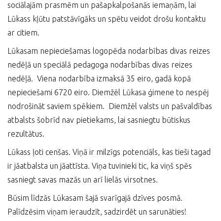
sociālajām prasmēm un pašapkalpošanās iemaņām, lai
Lūkass kļūtu patstāvīgāks un spētu veidot drošu kontaktu
ar citiem.
Lūkasam nepieciešamas logopēda nodarbības divas reizes
nedēļā un speciālā pedagoga nodarbības divas reizes
nedēļā. Viena nodarbība izmaksā 35 eiro, gadā kopā
nepieciešami 6720 eiro. Diemžēl Lūkasa ģimene to nespēj
nodrošināt saviem spēkiem. Diemžēl valsts un pašvaldības
atbalsts šobrīd nav pietiekams, lai sasniegtu būtiskus
rezultātus.
Lūkass ļoti cenšas. Viņā ir milzīgs potenciāls, kas tieši tagad
ir jāatbalsta un jāattīsta. Viņa tuvinieki tic, ka viņš spēs
sasniegt savas mazās un arī lielās virsotnes.
Būsim līdzās Lūkasam šajā svarīgajā dzīves posmā.
Palīdzēsim viņam ieraudzīt, sadzirdēt un sarunāties!