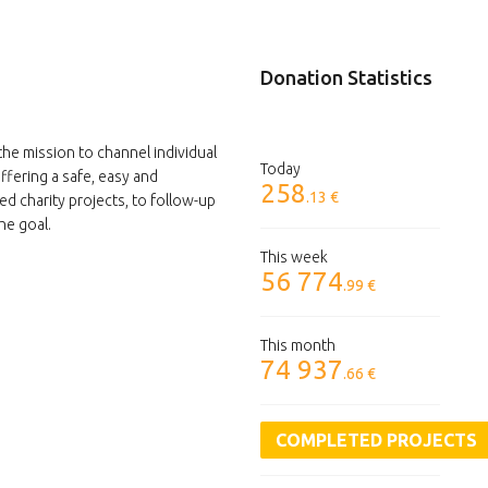
Donation Statistics
the mission to channel individual
Today
ffering a safe, easy and
258
.13 €
ed charity projects, to follow-up
he goal.
This week
56 774
.99 €
This month
74 937
.66 €
COMPLETED PROJECTS