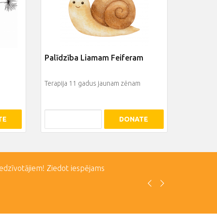
Palīdzība Liamam Feiferam
Terapija 11 gadus jaunam zēnam
TE
DONATE
iedzīvotājiem! Ziedot iespējams