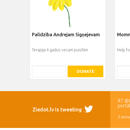
Palīdzība Andrejam Sigņejevam
Mommy
Terapija 4 gadus vecam puisītim
Help fo
DONATE
RT @LR
portā
Ziedot.lv is tweeting
3 annua