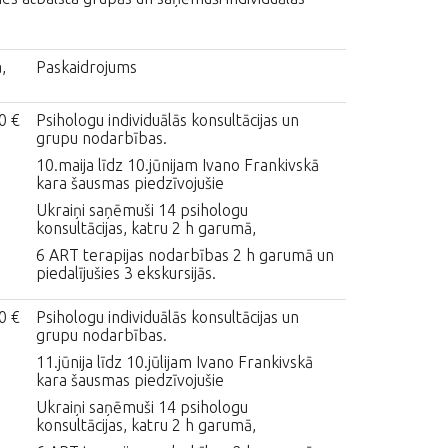
,
Paskaidrojums
0 €
Psihologu individuālās konsultācijas un
grupu nodarbības.
10.maija līdz 10.jūnijam Ivano Frankivskā
kara šausmas piedzīvojušie
Ukraiņi saņēmuši 14 psihologu
konsultācijas, katru 2 h garumā,
6 ART terapijas nodarbības 2 h garumā un
piedalījušies 3 ekskursijās.
0 €
Psihologu individuālās konsultācijas un
grupu nodarbības.
11.jūnija līdz 10.jūlijam Ivano Frankivskā
kara šausmas piedzīvojušie
Ukraiņi saņēmuši 14 psihologu
konsultācijas, katru 2 h garumā,