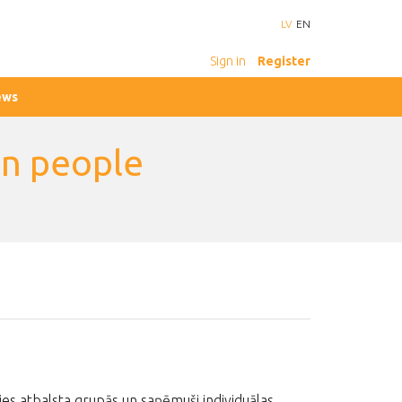
LV
EN
Sign in
Register
ews
an people
ušies atbalsta grupās un saņēmuši individuālas