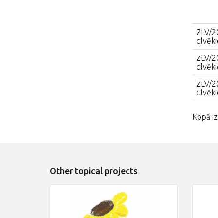
ZLV/2
cilvēk
ZLV/2
cilvēk
ZLV/2
cilvēk
Kopā iz
Other topical projects