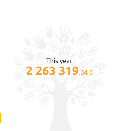
This year
2 263 319
.04 €