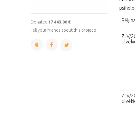
psiholo
Rēķina
Donated
17 443.06 €
Tell your friends about this project!
ZLV/2
cilvēk
ZLV/2
cilvēk