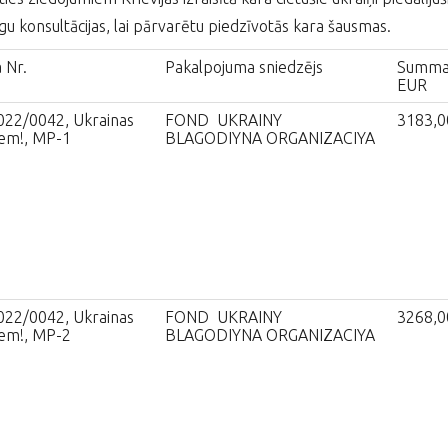
gu konsultācijas, lai pārvarētu piedzīvotās kara šausmas.
 Nr.
Pakalpojuma sniedzējs
Summa
EUR
022/0042, Ukrainas
FOND UKRAINY
3183,0
iem!, MP-1
BLAGODIYNA ORGANIZACIYA
022/0042, Ukrainas
FOND UKRAINY
3268,0
iem!, MP-2
BLAGODIYNA ORGANIZACIYA