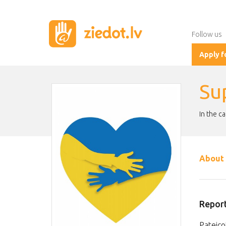
Follow us
Apply f
Su
In the c
About 
Report
Pateico