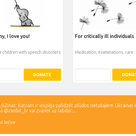
, I love you!
For critically ill individuals
r children with speech disorders
Medication, examinations, care
DONATE
DONA
Zinas: Katram ir iespēja palīdzēt plūdos cietušajiem Ukrainas 
lā @ziedot_lv vai zvanot uz labdar…
l before