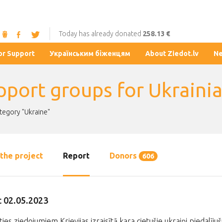
Today has already donated
258.13 €
or Support
Українським біженцям
About Ziedot.lv
N
pport groups for Ukraini
ategory "Ukraine"
the project
Report
Donors
606
 02.05.2023
ties ziedojumiem Krievijas izraisītā kara cietušie ukraiņi piedalīj