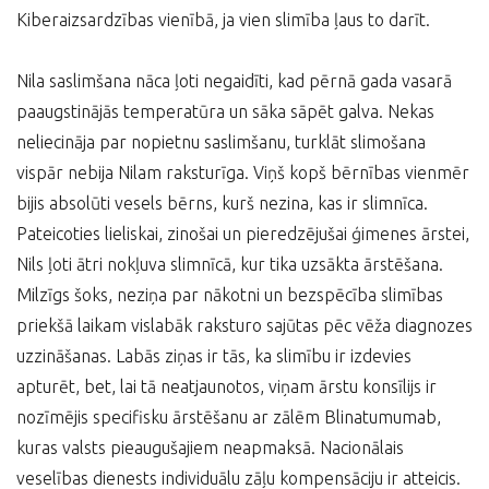
Kiberaizsardzības vienībā, ja vien slimība ļaus to darīt.
Nila saslimšana nāca ļoti negaidīti, kad pērnā gada vasarā
paaugstinājās temperatūra un sāka sāpēt galva. Nekas
neliecināja par nopietnu saslimšanu, turklāt slimošana
vispār nebija Nilam raksturīga. Viņš kopš bērnības vienmēr
bijis absolūti vesels bērns, kurš nezina, kas ir slimnīca.
Pateicoties lieliskai, zinošai un pieredzējušai ģimenes ārstei,
Nils ļoti ātri nokļuva slimnīcā, kur tika uzsākta ārstēšana.
Milzīgs šoks, neziņa par nākotni un bezspēcība slimības
priekšā laikam vislabāk raksturo sajūtas pēc vēža diagnozes
uzzināšanas. Labās ziņas ir tās, ka slimību ir izdevies
apturēt, bet, lai tā neatjaunotos, viņam ārstu konsīlijs ir
nozīmējis specifisku ārstēšanu ar zālēm Blinatumumab,
kuras valsts pieaugušajiem neapmaksā. Nacionālais
veselības dienests individuālu zāļu kompensāciju ir atteicis.