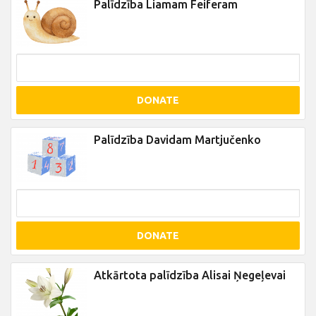
Palīdzība Liamam Feiferam
DONATE
Palīdzība Davidam Martjučenko
DONATE
Atkārtota palīdzība Alisai Ņegeļevai