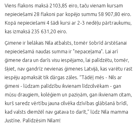
Viens flakons maksā 2103,85 eiro, taču vienam kursam
nepieciešami 28 flakoni par kopējo summu 58 907,80 eiro.
Kopā nepieciešami 4 šādi kursi ar 2-3 nedēļu pārtraukumu,
kas izmaksā 235 631,20 eiro.
Ģimene ir lielākais Nila atbalsts, tomēr šobrīd ārstēšanai
nepieciešamā naudas summa ir "nepaceļama". Lai arī
ģimene dara un darīs visu iespējamo, lai palīdzētu, tomēr,
šķiet, nav gandrīz nevienas ģimenes Latvijā, kas varētu rast
iespēju apmaksāt tik dārgas zāles. “Tādēļ mēs - Nils ar
ģimeni - lūdzam palīdzību ikvienam līdzcilvēkam - gan
mūsu draugiem, kolēģiem un paziņām, gan ikvienam citam,
kurš saredz vērtību jauna cilvēka dzīvības glābšanā brīdī,
kad valsts diemžēl nav gatava to darīt,” lūdz Nila mamma
Justīne. Palīdzēsim Nilam!