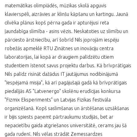
matemātikas olimpiādēs, mūzikas skolā apguvis
klavierspēli, aizrāvies ar klinšu kāpšanu un kartingu. Jaunā
cilvēka plānus kopš pērna gada ir apturējusi reta
ļaundabīga slimība - asins vēzis. Neskatoties uz slimību un
pārciesto ārstniecību, arī šobrīd Nils joprojām iespēju
robežās apmeklē RTU Zinātnes un inovāciju centra
laboratorijas, lai kopā ar draugiem palīdzētu citiem
studentiem īstenot savus projektu darbus. Kā brīvprātīgais
Nils palīdz risināt dažādus IT jautājumus nodibinājumā
"Iespējamā misija", kā arī pagājušajā gadā kā brīvprātīgais
piedalījās AS "Latvenergo" skolēnu erudīcijas konkursa
"Fizmix Eksperiments" un Latvijas Fizikas festivāla
organizēšanā. Kopš saslimšanas un ārstēšanas uzsākšanas
ir bijis spiests paņemt pārtraukumu studijās, bet ar
nepacietību gaida atgriešanos universitātē, cerams jau šā
gada rudenī. Nils vēlas strādāt Zemessardzes