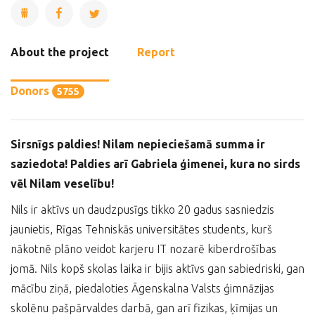
About the project
Report
Donors
5755
Sirsnīgs paldies! Nilam nepieciešamā summa ir
saziedota! Paldies arī Gabriela ģimenei, kura no sirds
vēl Nilam veselību!
Nils ir aktīvs un daudzpusīgs tikko 20 gadus sasniedzis
jaunietis, Rīgas Tehniskās universitātes students, kurš
nākotnē plāno veidot karjeru IT nozarē kiberdrošības
jomā. Nils kopš skolas laika ir bijis aktīvs gan sabiedriski, gan
mācību ziņā, piedaloties Āgenskalna Valsts ģimnāzijas
skolēnu pašpārvaldes darbā, gan arī fizikas, ķīmijas un