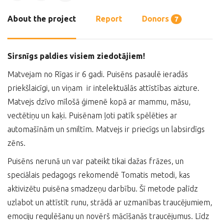
About the project
Report
Donors
7
Sirsnīgs paldies visiem ziedotājiem!
Matvejam no Rīgas ir 6 gadi. Puisēns pasaulē ieradās
priekšlaicīgi, un viņam ir intelektuālās attīstības aizture.
Matvejs dzīvo mīlošā ģimenē kopā ar mammu, māsu,
vectētiņu un kaķi. Puisēnam ļoti patīk spēlēties ar
automašīnām un smiltīm. Matvejs ir priecīgs un labsirdīgs
zēns.
Puisēns nerunā un var pateikt tikai dažas frāzes, un
speciālais pedagogs rekomendē Tomatis metodi, kas
aktivizētu puisēna smadzeņu darbību. Šī metode palīdz
uzlabot un attīstīt runu, strādā ar uzmanības traucējumiem,
emociju regulēšanu un novērš mācīšanās traucējumus. Līdz