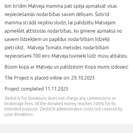
šim brīdim Matveja mamma pati spēja apmaksāt visas
nepieciešamās nodarbības savam dēliņam. Šobrīd
mamma strādā nepilnu slodzi, lai palīdzētu Matvejam
apmeklēt attīstošās nodarbības, ko ģimene apmaksā no
saviem līdzekļiem un papildus nodarbībām līdzekļi
pietrūkst. Matveja Tomatis metodes nodarbībām
nepieciešami 700 eiro Matveja tuvinieki lūdz mūsu atbalstu.
Būsim kopā ar Matveju un palīdzēsim! Kopā mums izdosies!
The Project is placed online on: 29.10.2025
Project completed 11.11.2025
Ziedot.lv for donations does not charge any commissions or
brokerage fees. All the donated money reaches 100% for its
intended purpose. Ziedot.lv administrative costs not covered by
your donations.