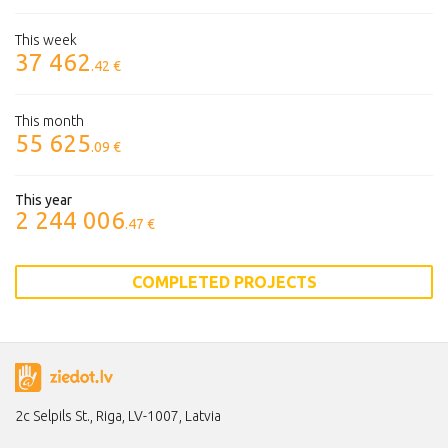
This week
37 462
.42 €
This month
55 625
.09 €
This year
2 244 006
.47 €
COMPLETED PROJECTS
2c Selpils St., Riga, LV-1007, Latvia