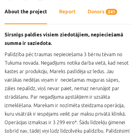
About the project
Report
Donors
241
Sirsnīgs paldies visiem ziedotājiem, nepieciešamā
summa ir saziedota.
Palīdzība pēc traumas nepieciešama 3 bērnu tēvam no
Tukuma novada. Negadījums notika darba vietā, kad nesot
kastes ar produkciju, Mareks paslīdēja uz ledus. Jau
vairākas nedēļas viņam ir neciešamas muguras sāpes,
zāles nepalīdz, viņš nevar paiet, nemaz nerunājot par
strādāšanu. Par negadījuma apstākļiem ir uzsākta
izmeklēšana. Marekam ir nozīmēta steidzama operācija,
kuru visātrāk ir iespējams veikt par maksu privātā klīnikā.
Operācijas izmaksas ir 3 299 eiro*. Šādu līdzekļu ģimenei
šobrīd nav, tādēļ viņi lūdz līdzcilvēku palīdzību. Palīdzēsim!