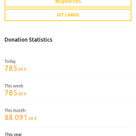
REQUISITES
GIT CARDS
Donation Statistics
Today
785
.00 €
This week
785
.00 €
This month
88 091
.06 €
This year