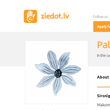
Follow us
Apply f
Pa
In the c
About 
Sirsnī
Maksima