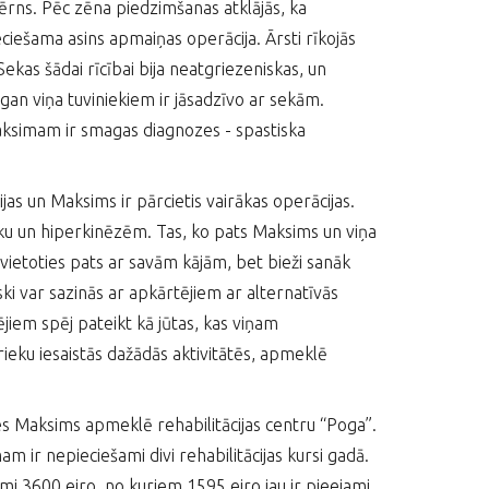
bērns. Pēc zēna piedzimšanas atklājās, ka
ešama asins apmaiņas operācija. Ārsti rīkojās
Sekas šādai rīcībai bija neatgriezeniskas, un
an viņa tuviniekiem ir jāsadzīvo ar sekām.
aksimam ir smagas diagnozes - spastiska
jas un Maksims ir pārcietis vairākas operācijas.
iku un hiperkinēzēm. Tas, ko pats Maksims un viņa
rvietoties pats ar savām kājām, bet bieži sanāk
iski var sazinās ar apkārtējiem ar alternatīvās
ējiem spēj pateikt kā jūtas, kas viņam
prieku iesaistās dažādās aktivitātēs, apmeklē
es Maksims apmeklē rehabilitācijas centru “Poga”.
m ir nepieciešami divi rehabilitācijas kursi gadā.
mi 3600 eiro, no kuriem 1595 eiro jau ir pieejami