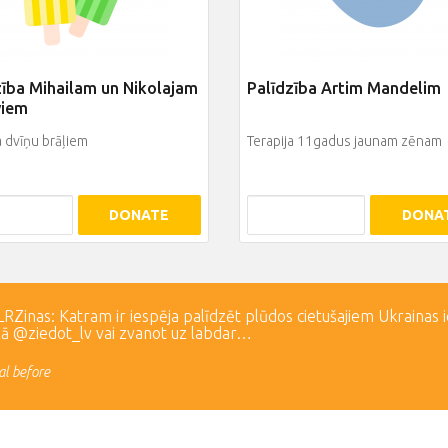
zība Mihailam un Nikolajam
Palīdzība Artim Mandelim
viem
a dvīņu brāļiem
Terapija 11gadus jaunam zēnam
DONATE
DONA
Zinas: Katram ir iespēja palīdzēt plūdos cietušajiem Ukrainas 
lā @ziedot_lv vai zvanot uz labdar…
l before