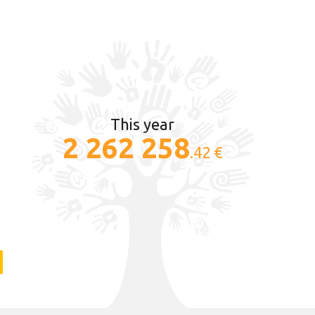
This year
2 262 258
.42 €