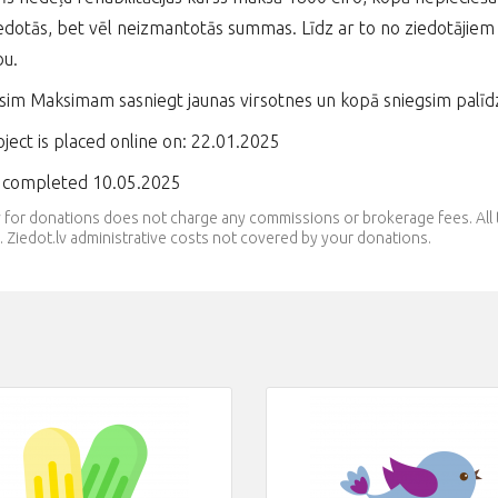
edotās, bet vēl neizmantotās summas. Līdz ar to no ziedotājiem 
bu.
sim Maksimam sasniegt jaunas virsotnes un kopā sniegsim palīdz
ject is placed online on: 22.01.2025
t completed 10.05.2025
v for donations does not charge any commissions or brokerage fees. Al
 Ziedot.lv administrative costs not covered by your donations.