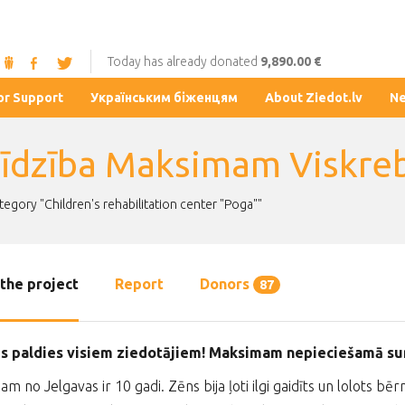
Today has already donated
9,890.00 €
or Support
Українським біженцям
About Ziedot.lv
N
līdzība Maksimam Viskr
ategory "Children's rehabilitation center "Poga""
the project
Report
Donors
87
gs paldies visiem ziedotājiem! Maksimam nepieciešamā su
m no Jelgavas ir 10 gadi. Zēns bija ļoti ilgi gaidīts un lolots 