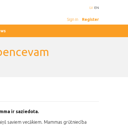
LV
EN
Sign in
Register
ews
ebencevam
mma ir saziedota.
bērniņš saviem vecākiem. Mammas grūtniecība