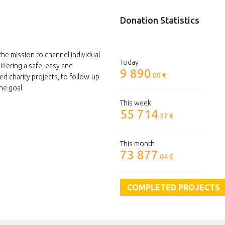
Donation Statistics
the mission to channel individual
Today
ffering a safe, easy and
9 890
.00 €
ed charity projects, to follow-up
he goal.
This week
55 714
.37 €
This month
73 877
.04 €
COMPLETED PROJECTS