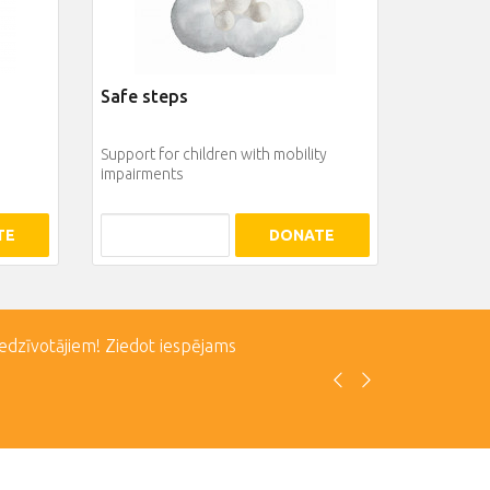
Safe steps
Support for children with mobility
impairments
TE
DONATE
iedzīvotājiem! Ziedot iespējams