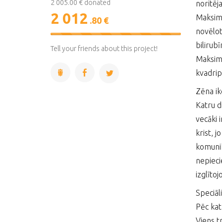
2 005.00 € donated
noritēj
2 012
Maksima
.80 €
novēlot
100%
bilirub
Complete
Tell your friends about this project!
Maksima
kvadripl
Zēna ik
Katru d
vecāki 
krist, j
komunik
nepieci
izglīto
Speciāl
Pēc kat
Viens t