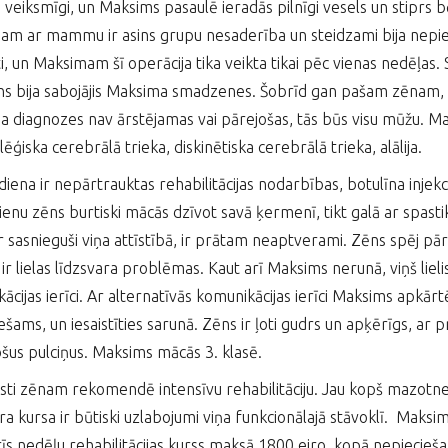
a veiksmīgi, un Maksims pasaulē ieradās pilnīgi vesels un stiprs 
m ar mammu ir asins grupu nesaderība un steidzami bija nepieci
i, un Maksimam šī operācija tika veikta tikai pēc vienas nedēļas. 
īns bija sabojājis Maksima smadzenes. Šobrīd gan pašam zēnam, g
 diagnozes nav ārstējamas vai pārejošas, tās būs visu mūžu. M
ēģiska cerebrālā trieka, diskinētiska cerebrālā trieka, alālija.
diena ir nepārtrauktas rehabilitācijas nodarbības, botulīna injekci
ienu zēns burtiski mācās dzīvot savā ķermenī, tikt galā ar spast
ir sasnieguši viņa attīstībā, ir prātam neaptverami. Zēns spēj pā
o ir lielas līdzsvara problēmas. Kaut arī Maksims nerunā, viņš liel
ācijas ierīci. Ar alternatīvās komunikācijas ierīci Maksims apkārt
ešams, un iesaistīties sarunā. Zēns ir ļoti gudrs un apķērīgs, ar 
jošus pulciņus. Maksims mācās 3. klasē.
isti zēnam rekomendē intensīvu rehabilitāciju. Jau kopš mazotn
ra kursa ir būtiski uzlabojumi viņa funkcionālajā stāvoklī. Maksima
rīs nedēļu rehabilitācijas kurss maksā 1800 eiro, kopā nepiecieša