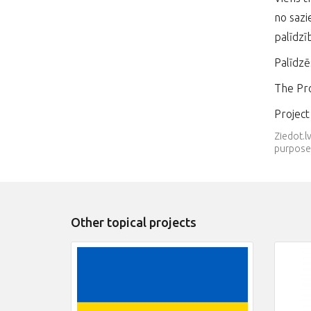
no sazi
palīdzī
Palīdzē
The Pro
Projec
Ziedot.l
purpose.
Other topical projects