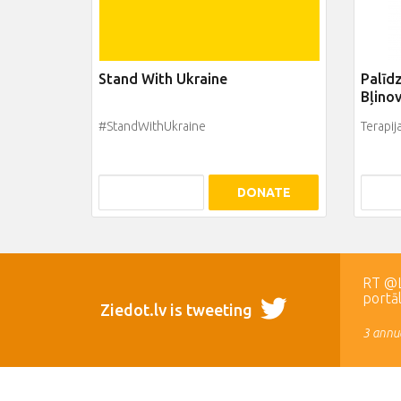
Stand With Ukraine
Palīd
Bļino
#StandWithUkraine
Terapij
DONATE
RT @LR
portā
Ziedot.lv is tweeting
3 annua