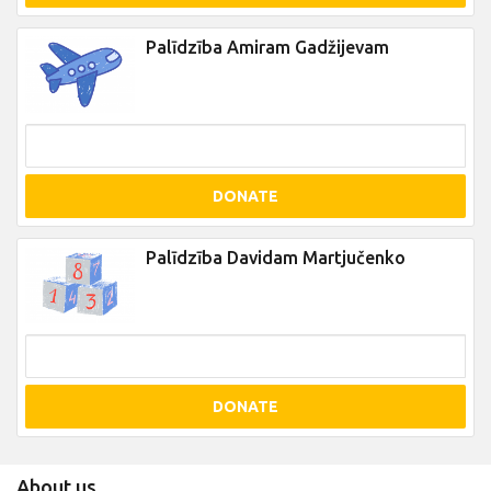
Palīdzība Amiram Gadžijevam
DONATE
Palīdzība Davidam Martjučenko
DONATE
About us