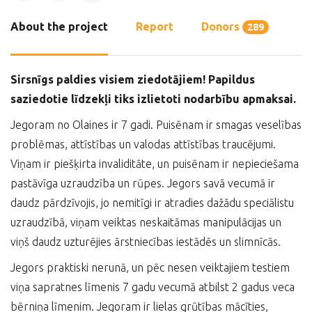
About the project
Report
Donors
289
Sirsnīgs paldies visiem ziedotājiem! Papildus
saziedotie līdzekļi tiks izlietoti nodarbību apmaksai.
Jegoram no Olaines ir 7 gadi. Puisēnam ir smagas veselības
problēmas, attīstības un valodas attīstības traucējumi.
Viņam ir piešķirta invaliditāte, un puisēnam ir nepieciešama
pastāvīga uzraudzība un rūpes. Jegors savā vecumā ir
daudz pārdzīvojis, jo nemitīgi ir atradies dažādu speciālistu
uzraudzībā, viņam veiktas neskaitāmas manipulācijas un
viņš daudz uzturējies ārstniecības iestādēs un slimnīcās.
Jegors praktiski nerunā, un pēc nesen veiktajiem testiem
viņa sapratnes līmenis 7 gadu vecumā atbilst 2 gadus veca
bērniņa līmenim. Jegoram ir lielas grūtības mācīties,