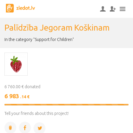
Palīdzība Jegoram Koškinam
In the category "Support for Children"
6 760.00 € donated
6 983
.14 €
103%
Complete
Tell your friends about this project!