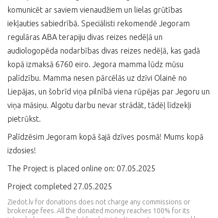
komunicēt ar saviem vienaudžiem un lielas grūtības
iekļauties sabiedrībā. Speciālisti rekomendē Jegoram
regulāras ABA terapiju divas reizes nedēļā un
audiologopēda nodarbības divas reizes nedēļā, kas gadā
kopā izmaksā 6760 eiro. Jegora mamma lūdz mūsu
palīdzību. Mamma nesen pārcēlās uz dzīvi Olainē no
Liepājas, un šobrīd viņa pilnībā viena rūpējas par Jegoru un
viņa māsiņu. Algotu darbu nevar strādāt, tādēļ līdzekļi
pietrūkst.
Palīdzēsim Jegoram kopā šajā dzīves posmā! Mums kopā
izdosies!
The Project is placed online on: 07.05.2025
Project completed 27.05.2025
Ziedot.lv for donations does not charge any commissions or
brokerage fees. All the donated money reaches 100% for its