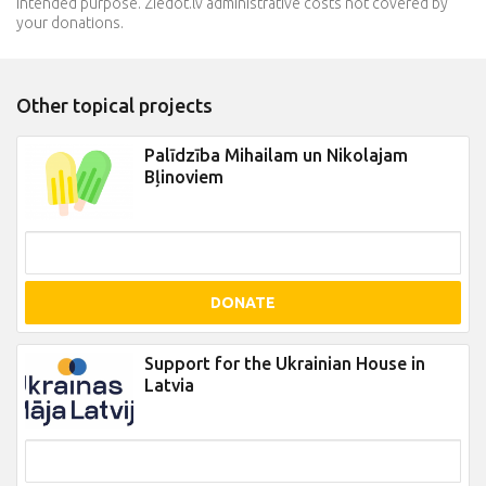
intended purpose. Ziedot.lv administrative costs not covered by
your donations.
Other topical projects
Palīdzība Mihailam un Nikolajam
Bļinoviem
DONATE
Support for the Ukrainian House in
Latvia