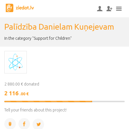
Palīdzība Danielam Kuņejevam
In the category "Support for Children"
2 880.00 € donated
2 116
.00 €
73%
Complete
Tell your friends about this project!