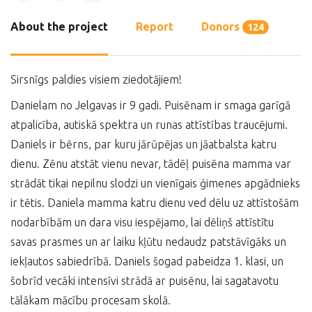
About the project
Report
Donors
124
Sirsnīgs paldies visiem ziedotājiem!
Danielam no Jelgavas ir 9 gadi. Puisēnam ir smaga garīgā
atpalicība, autiskā spektra un runas attīstības traucējumi.
Daniels ir bērns, par kuru jārūpējas un jāatbalsta katru
dienu. Zēnu atstāt vienu nevar, tādēļ puisēna mamma var
strādāt tikai nepilnu slodzi un vienīgais ģimenes apgādnieks
ir tētis. Daniela mamma katru dienu ved dēlu uz attīstošām
nodarbībām un dara visu iespējamo, lai dēliņš attīstītu
savas prasmes un ar laiku kļūtu nedaudz patstāvīgāks un
iekļautos sabiedrībā. Daniels šogad pabeidza 1. klasi, un
šobrīd vecāki intensīvi strādā ar puisēnu, lai sagatavotu
tālākam mācību procesam skolā.