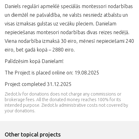
Daniels regulāri apmeklē speciālās montessori nodarbības
un diemžēl ne pašvaldība, ne valsts nesniedz atbalstu un
visas izmaksas gulstas uz vecāku pleciem. Danielam
nepieciešanas montesori nodarbības divas reizes nedēļā.
Viena nodarbība izmaksā 30 eiro, mēnesī nepieciešami 240
eiro, bet gadā kopā – 2880 eiro.
Palīdzēsim kopā Danielam!
The Project is placed online on: 19.08.2025
Project completed 31.12.2025
Ziedot.lv for donations does not charge any commissions or
brokerage fees. All the donated money reaches 100% for its
intended purpose. Ziedot.lv administrative costs not covered by
your donations.
Other topical projects