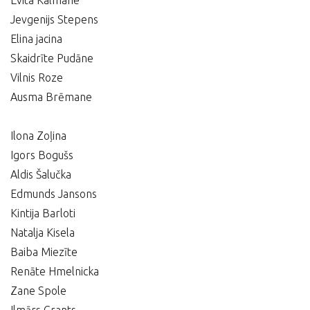
Evita Kalmane
Jevgenijs Stepens
Elina jacina
Skaidrīte Pudāne
Vilnis Roze
Ausma Brēmane
Ilona Zoļina
Igors Bogušs
Aldis Šalučka
Edmunds Jansons
Kintija Barloti
Natalja Kisela
Baiba Miezīte
Renāte Hmelnicka
Zane Spole