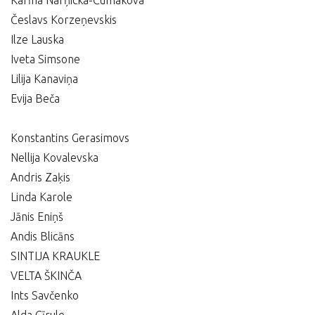
Karīna Narņicka-Čumakova
Česlavs Korzeņevskis
Ilze Lauska
Iveta Simsone
Lilija Kanaviņa
Evija Beča
Konstantins Gerasimovs
Nellija Kovalevska
Andris Zaķis
Linda Karole
Jānis Eniņš
Andis Blicāns
SINTIJA KRAUKLE
VELTA ŠKINČA
Ints Savčenko