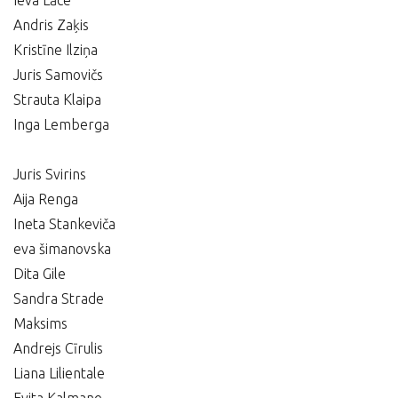
Ieva Lāce
Andris Zaķis
Kristīne Ilziņa
Juris Samovičs
Strauta Klaipa
Inga Lemberga
Juris Svirins
Aija Renga
Ineta Stankeviča
eva šimanovska
Dita Gile
Sandra Strade
Maksims
Andrejs Cīrulis
Liana Lilientale