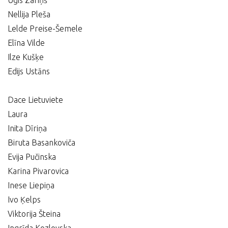
Uģis Zariņš
Nellija Pleša
Lelde Preise-Šemele
Elīna Vilde
Ilze Kušķe
Edijs Ustāns
Dace Lietuviete
Laura
Inita Dīriņa
Biruta Basankoviča
Evija Pučinska
Karina Pivarovica
Inese Liepiņa
Ivo Ķelps
Viktorija Šteina