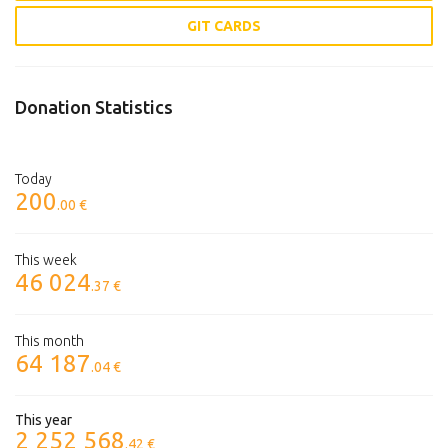
GIT CARDS
Donation Statistics
Today
200
.00 €
This week
46 024
.37 €
This month
64 187
.04 €
This year
2 252 568
.42 €