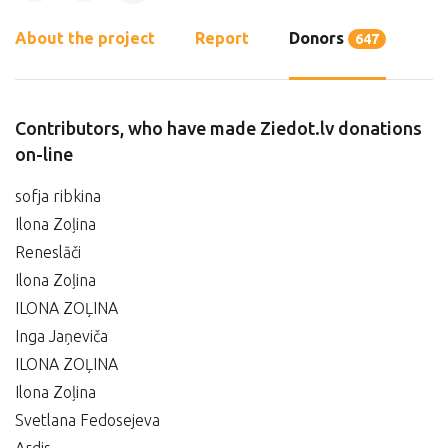
About the project
Report
Donors
647
Contributors, who have made Ziedot.lv donations
on-line
sofja ribkina
Ilona Zoļina
Reneslāči
Ilona Zoļina
ILONA ZOĻINA
Inga Jaņeviča
ILONA ZOĻINA
Ilona Zoļina
Svetlana Fedosejeva