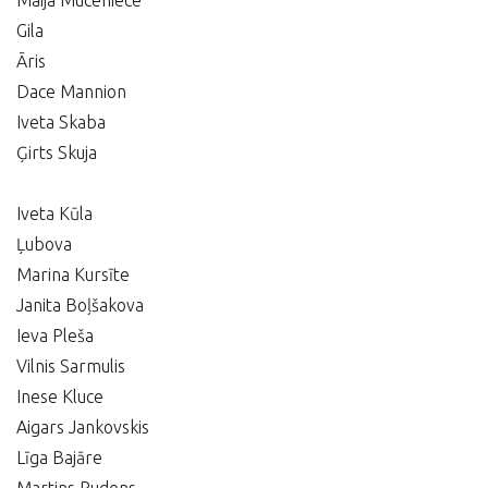
Maija Muceniece
Gila
Āris
Dace Mannion
Iveta Skaba
Ģirts Skuja
Iveta Kūla
Ļubova
Marina Kursīte
Janita Boļšakova
Ieva Pleša
Vilnis Sarmulis
Inese Kluce
Aigars Jankovskis
Līga Bajāre