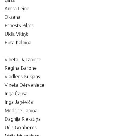
Ģirts
Antra Leine
Oksana
Ernests Pilats
Uldis Vītiņš
Rūta Kalniņa
Vineta Dārzniece
Regīna Barone
Vladlens Kukjans
Vineta Dērveniece
Inga Čausa
Inga Jaņēviča
Modrīte Lapiņa
Dagnija Riekstiņa
Uģis Grīnbergs