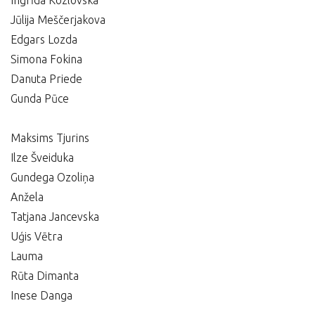
Ingrīda Kozlovska
Jūlija Meščerjakova
Edgars Lozda
Simona Fokina
Danuta Priede
Gunda Pūce
Maksims Tjurins
Ilze Šveiduka
Gundega Ozoliņa
Anžela
Tatjana Jancevska
Uģis Vētra
Lauma
Rūta Dimanta
Inese Danga