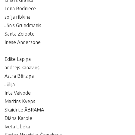
Ilmārs Grants
Ilona Bodniece
sofja ribkina
Jānis Grundmanis
Santa Zeibote
Inese Andersone
Edīte Lapiņa
andrejs kanaviņš
Astra Bērziņa
Jūlija
Inta Vaivode
Martins Kveps
Skaidrite ĀBRAMA
Diāna Karple
Iveta Libeka