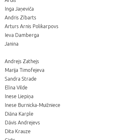
Ardis
Inga Jaņeviča
Andris Zībarts
Arturs Arnis Polikarpovs
Ieva Damberga
Janina
Andrejs Zathejs
Marija Timofejeva
Sandra Strade
Elīna Vilde
Inese Liepiņa
Inese Burnicka-Muižniece
Diāna Karple
Dāvis Andrejevs
Dita Krauze