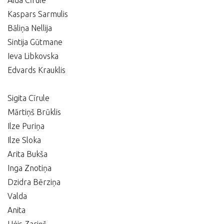
Alda Cīrule
Kaspars Sarmulis
Bāliņa Nellija
Sintija Gūtmane
Ieva Libkovska
Edvards Krauklis
Sigita Cīrule
Mārtiņš Brūklis
Ilze Puriņa
Ilze Sloka
Arita Bukša
Inga Znotiņa
Dzidra Bērziņa
Valda
Anita