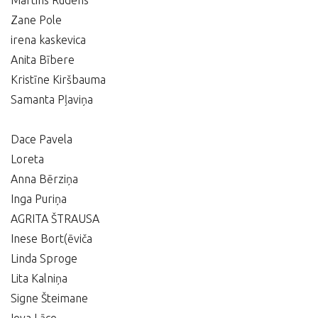
Martins Rudens
Zane Pole
irena kaskevica
Anita Bībere
Kristīne Kiršbauma
Samanta Pļaviņa
Dace Pavela
Loreta
Anna Bērziņa
Inga Puriņa
AGRITA ŠTRAUSA
Inese Bort(ēviča
Linda Sproge
Lita Kalniņa
Signe Šteimane