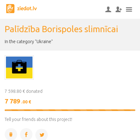
Palīdzība Borispoles slimnīcai
In the category "Ukraine"
7 598.80 € donated
7 789
.00 €
103%
Complete
Tell your friends about this project!