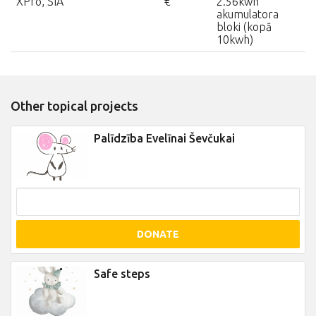
XPro, SIA
€
2.56kwh
akumulatora
bloki (kopā
10kwh)
Other topical projects
Palīdzība Evelīnai Ševčukai
DONATE
Safe steps