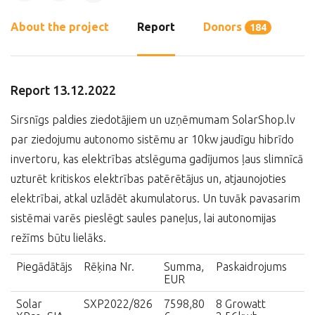
About the project
Report
Donors
184
Report 13.12.2022
Sirsnīgs paldies ziedotājiem un uzņēmumam SolarShop.lv
par ziedojumu autonomo sistēmu ar 10kw jaudīgu hibrīdo
invertoru, kas elektrības atslēguma gadījumos ļaus slimnīcā
uzturēt kritiskos elektrības patērētājus un, atjaunojoties
elektrībai, atkal uzlādēt akumulatorus. Un tuvāk pavasarim
sistēmai varēs pieslēgt saules paneļus, lai autonomijas
režīms būtu lielāks.
Piegādātājs
Rēķina Nr.
Summa,
Paskaidrojums
EUR
Solar
SXP2022/826
7598,80
8 Growatt