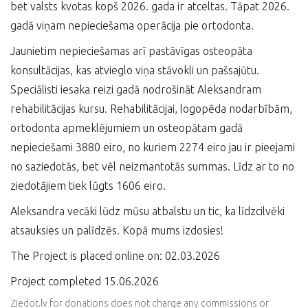
bet valsts kvotas kopš 2026. gada ir atceltas. Tāpat 2026.
gadā viņam nepieciešama operācija pie ortodonta.
Jaunietim nepieciešamas arī pastāvīgas osteopāta
konsultācijas, kas atvieglo viņa stāvokli un pašsajūtu.
Speciālisti iesaka reizi gadā nodrošināt Aleksandram
rehabilitācijas kursu. Rehabilitācijai, logopēda nodarbībām,
ortodonta apmeklējumiem un osteopātam gadā
nepieciešami 3880 eiro, no kuriem 2274 eiro jau ir pieejami
no saziedotās, bet vēl neizmantotās summas. Līdz ar to no
ziedotājiem tiek lūgts 1606 eiro.
Aleksandra vecāki lūdz mūsu atbalstu un tic, ka līdzcilvēki
atsauksies un palīdzēs. Kopā mums izdosies!
The Project is placed online on: 02.03.2026
Project completed 15.06.2026
Ziedot.lv for donations does not charge any commissions or