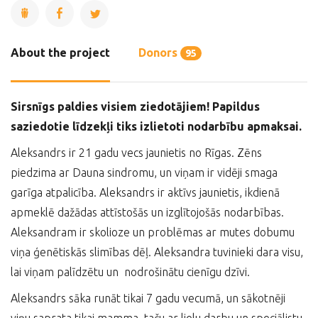
About the project
Donors
95
Sirsnīgs paldies visiem ziedotājiem! Papildus
saziedotie līdzekļi tiks izlietoti nodarbību apmaksai.
Aleksandrs ir 21 gadu vecs jaunietis no Rīgas. Zēns
piedzima ar Dauna sindromu, un viņam ir vidēji smaga
garīga atpalicība. Aleksandrs ir aktīvs jaunietis, ikdienā
apmeklē dažādas attīstošās un izglītojošās nodarbības.
Aleksandram ir skolioze un problēmas ar mutes dobumu
viņa ģenētiskās slimības dēļ. Aleksandra tuvinieki dara visu,
lai viņam palīdzētu un nodrošinātu cienīgu dzīvi.
Aleksandrs sāka runāt tikai 7 gadu vecumā, un sākotnēji