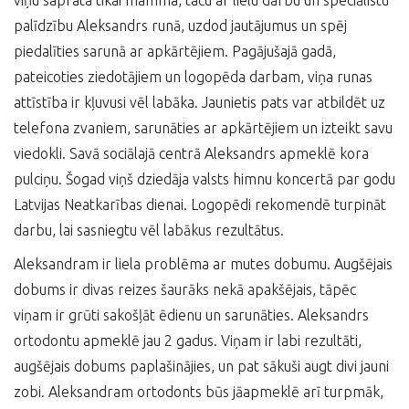
viņu saprata tikai mamma, taču ar lielu darbu un speciālistu
palīdzību Aleksandrs runā, uzdod jautājumus un spēj
piedalīties sarunā ar apkārtējiem. Pagājušajā gadā,
pateicoties ziedotājiem un logopēda darbam, viņa runas
attīstība ir kļuvusi vēl labāka. Jaunietis pats var atbildēt uz
telefona zvaniem, sarunāties ar apkārtējiem un izteikt savu
viedokli. Savā sociālajā centrā Aleksandrs apmeklē kora
pulciņu. Šogad viņš dziedāja valsts himnu koncertā par godu
Latvijas Neatkarības dienai. Logopēdi rekomendē turpināt
darbu, lai sasniegtu vēl labākus rezultātus.
Aleksandram ir liela problēma ar mutes dobumu. Augšējais
dobums ir divas reizes šaurāks nekā apakšējais, tāpēc
viņam ir grūti sakošļāt ēdienu un sarunāties. Aleksandrs
ortodontu apmeklē jau 2 gadus. Viņam ir labi rezultāti,
augšējais dobums paplašinājies, un pat sākuši augt divi jauni
zobi. Aleksandram ortodonts būs jāapmeklē arī turpmāk,