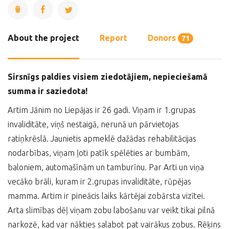
About the project
Report
Donors
71
Sirsnīgs paldies visiem ziedotājiem, nepieciešamā
summa ir saziedota!
Artim Jānim no Liepājas ir 26 gadi. Viņam ir 1.grupas
invaliditāte, viņš nestaigā, nerunā un pārvietojas
ratiņkrēslā. Jaunietis apmeklē dažādas rehabilitācijas
nodarbības, viņam ļoti patīk spēlēties ar bumbām,
baloniem, automašīnām un tamburīnu. Par Arti un viņa
vecāko brāli, kuram ir 2.grupas invaliditāte, rūpējas
mamma. Artim ir pineācis laiks kārtējai zobārsta vizītei.
Arta slimības dēļ viņam zobu labošanu var veikt tikai pilnā
narkozē, kad var nākties salabot pat vairākus zobus. Rēķins