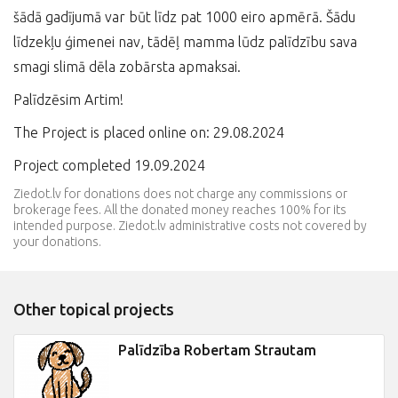
šādā gadījumā var būt līdz pat 1000 eiro apmērā. Šādu
līdzekļu ģimenei nav, tādēļ mamma lūdz palīdzību sava
smagi slimā dēla zobārsta apmaksai.
Palīdzēsim Artim!
The Project is placed online on: 29.08.2024
Project completed 19.09.2024
Ziedot.lv for donations does not charge any commissions or
brokerage fees. All the donated money reaches 100% for its
intended purpose. Ziedot.lv administrative costs not covered by
your donations.
Other topical projects
Palīdzība Robertam Strautam