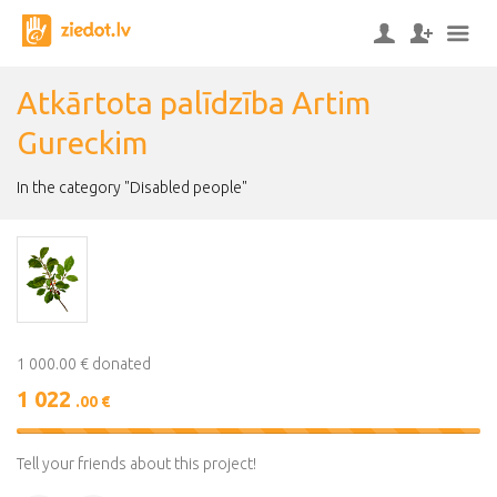
Atkārtota palīdzība Artim
Gureckim
In the category "Disabled people"
1 000.00 € donated
1 022
.00 €
102%
Complete
Tell your friends about this project!