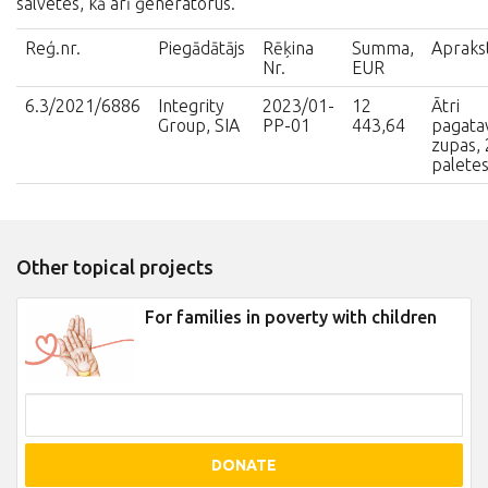
salvetes, kā arī ģeneratorus.
Reģ.nr.
Piegādātājs
Rēķina
Summa,
Apraks
Nr.
EUR
6.3/2021/6886
Integrity
2023/01-
12
Ātri
Group, SIA
PP-01
443,64
pagata
zupas,
palete
Other topical projects
For families in poverty with children
DONATE