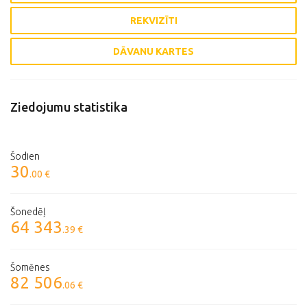
REKVIZĪTI
DĀVANU KARTES
Ziedojumu statistika
Šodien
30
.00 €
Šonedēļ
64 343
.39 €
Šomēnes
82 506
.06 €