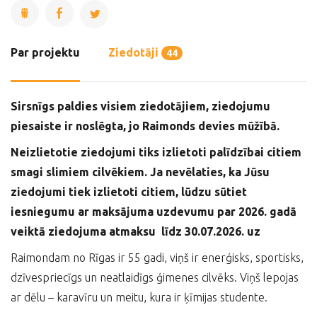
Par projektu
Ziedotāji
44
Sirsnīgs paldies visiem ziedotājiem, ziedojumu
piesaiste ir noslēgta, jo Raimonds devies mūžībā.
Neizlietotie ziedojumi tiks izlietoti palīdzībai citiem
smagi slimiem cilvēkiem. Ja nevēlaties, ka Jūsu
ziedojumi tiek izlietoti citiem, lūdzu sūtiet
iesniegumu ar maksājuma uzdevumu par 2026. gadā
veiktā ziedojuma atmaksu līdz 30.07.2026. uz
Raimondam no Rīgas ir 55 gadi, viņš ir enerģisks, sportisks,
dzīvespriecīgs un neatlaidīgs ģimenes cilvēks. Viņš lepojas
ar dēlu – karavīru un meitu, kura ir ķīmijas studente.