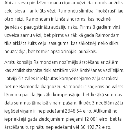
Abi ar sievu piedzīvo smagu cīņu ar vēzi. Raimonds ar žults
ceļu, sieva – ar krūts vēzi. Raimondu slimība “noķērusi” jau
otro reizi. Raimondam ir Linča sindroms, kas nozīmē
ģenētiski paaugstinātu audzēju risku. Pirms 8 gadiem viņš
uzveica zarnu vēzi, bet pirms vairāk kā gada Raimondam
tika atklāts žults ceļu saaugums, kas sākotnēji neko sliktu
neuzrādīja, bet tomēr apstiprinājās ļaunākais.
Ārstu konsīlijs Raimondam nozīmējis ārstēšanu ar zālēm,
kas atbilst starptautiski atzītām vēža ārstēšanas vadlīnijām.
Latvijā šīs zāles ir iekļautas kompensējamo zāļu sarakstā,
bet ne Raimonda diagnozei. Raimonds ir saņēmis no valsts
lēmumu par daļēju zālu kompensāciju, bet lielākā summas
daļa summas jāmaksā viņam pašam. Ik pēc 3 nedēļām zāļu
iegādei viņam ir nepieciešami 2348,54 eiro. Atlikumā no
iepriekšejā gada ziedojumiem pieejami 12 081 eiro, bet lai
ārstēšanu turpinātu nepieciešami vēl 30 192,72 eiro.