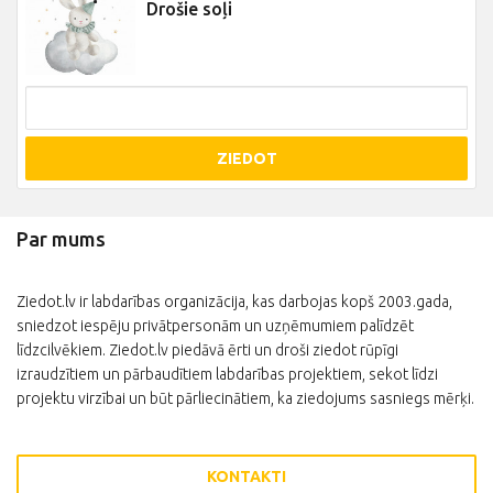
Drošie soļi
ZIEDOT
Par mums
Ziedot.lv ir labdarības organizācija, kas darbojas kopš 2003.gada,
sniedzot iespēju privātpersonām un uzņēmumiem palīdzēt
līdzcilvēkiem. Ziedot.lv piedāvā ērti un droši ziedot rūpīgi
izraudzītiem un pārbaudītiem labdarības projektiem, sekot līdzi
projektu virzībai un būt pārliecinātiem, ka ziedojums sasniegs mērķi.
KONTAKTI