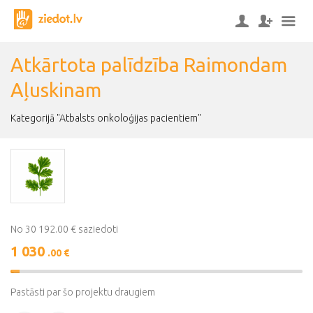
Atkārtota palīdzība Raimondam
Aļuskinam
Kategorijā "Atbalsts onkoloģijas pacientiem"
No 30 192.00 € saziedoti
1 030
.00 €
3%
Complete
Pastāsti par šo projektu draugiem