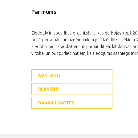
Par mums
Ziedot.lv ir labdarības organizācija, kas darbojas kopš 2
privātpersonām un uzņēmumiem palīdzēt līdzcilvēkiem. Zi
ziedot rūpīgi izraudzītiem un pārbaudītiem labdarības pro
virzībai un būt pārliecinātiem, ka ziedojums sasniegs mēr
KONTAKTI
REKVIZĪTI
DĀVANU KARTES