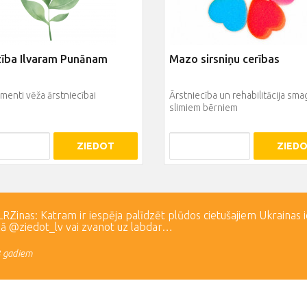
zība Ilvaram Punānam
Mazo sirsniņu cerības
enti vēža ārstniecībai
Ārstniecība un rehabilitācija sma
slimiem bērniem
ZIEDOT
ZIED
Zinas: Katram ir iespēja palīdzēt plūdos cietušajiem Ukrainas 
lā @ziedot_lv vai zvanot uz labdar…
3 gadiem