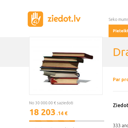
Seko mum
Pieteik
Dr
Par pr
No 30 000.00 € saziedoti
Ziedot
18 203
.14 €
61%
333 ano
Complete