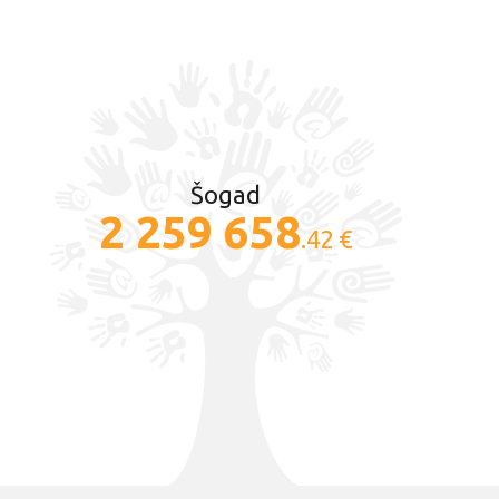
Šogad
2 259 658
.42 €