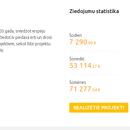
Ziedojumu statistika
003.gada, sniedzot iespēju
Šodien
edot.lv piedāvā ērti un droši
7 290
.00 €
jektiem, sekot līdzi projektu
ķi.
Šonedēļ
53 114
.37 €
Šomēnes
71 277
.04 €
REALIZĒTIE PROJEKTI