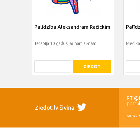
Palīdzība Aleksandram Račickim
Palīd
Terapija 10 gadus jaunam zēnam
Medikam
ZIEDOT
RT @LR
portā
Ziedot.lv čivina
pirms 