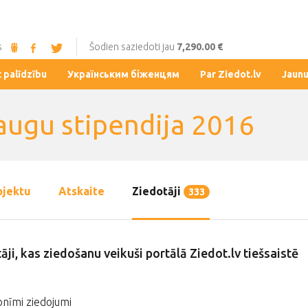
s
Šodien saziedoti jau
7,290.00 €
t palīdzību
Українським біженцям
Par Ziedot.lv
Jaun
augu stipendija 2016
ojektu
Atskaite
Ziedotāji
333
āji, kas ziedošanu veikuši portālā Ziedot.lv tiešsaistē
nīmi ziedojumi