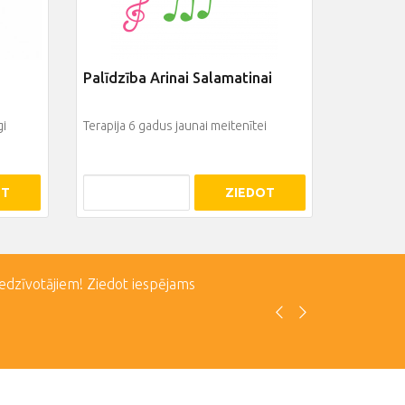
Palīdzība Arinai Salamatinai
gi
Terapija 6 gadus jaunai meitenītei
OT
ZIEDOT
iedzīvotājiem! Ziedot iespējams