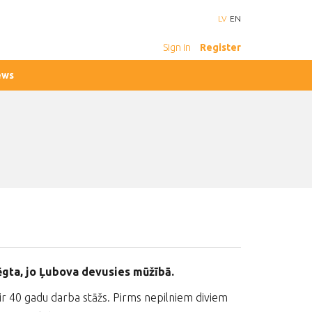
LV
EN
Sign in
Register
ews
lēgta, jo Ļubova devusies mūžībā.
ei ir 40 gadu darba stāžs. Pirms nepilniem diviem