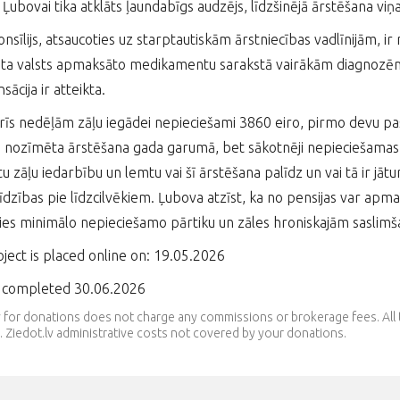
Ļubovai tika atklāts ļaundabīgs audzējs, līdzšinējā ārstēšana viņa
onsīlijs, atsaucoties uz starptautiskām ārstniecības vadlīnijām, ir
auta valsts apmaksāto medikamentu sarakstā vairākām diagnozēm,
ācija ir atteikta.
trīs nedēļām zāļu iegādei nepieciešami 3860 eiro, pirmo devu pa
 nozīmēta ārstēšana gada garumā, bet sākotnēji nepieciešamas vē
tu zāļu iedarbību un lemtu vai šī ārstēšana palīdz un vai tā ir jāt
īdzības pie līdzcilvēkiem. Ļubova atzīst, ka no pensijas var ap
ies minimālo nepieciešamo pārtiku un zāles hroniskajām saslimš
ject is placed online on: 19.05.2026
t completed 30.06.2026
v for donations does not charge any commissions or brokerage fees. Al
 Ziedot.lv administrative costs not covered by your donations.