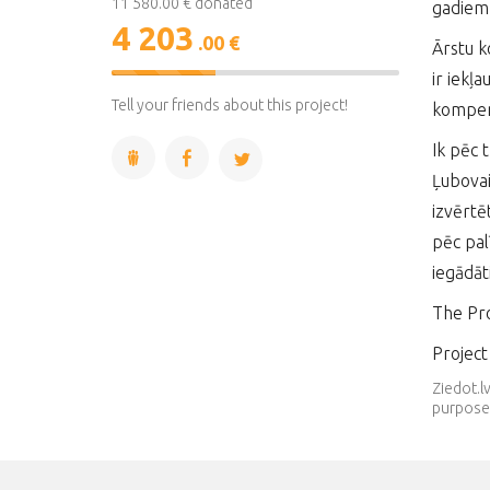
11 580.00 € donated
gadiem 
4 203
.00 €
Ārstu k
ir iekļ
36%
Complete
Tell your friends about this project!
kompens
Ik pēc 
Ļubovai
izvērtē
pēc pal
iegādāt
The Pro
Projec
Ziedot.l
purpose.