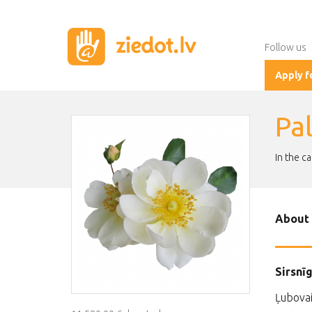
Follow us
Apply f
Pa
In the c
About 
Sirsnī
Ļubovai