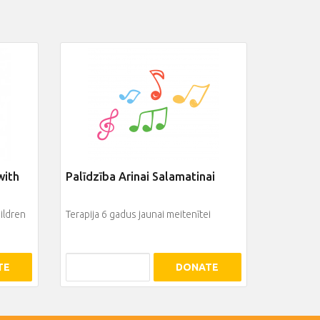
with
Palīdzība Arinai Salamatinai
hildren
Terapija 6 gadus jaunai meitenītei
TE
DONATE