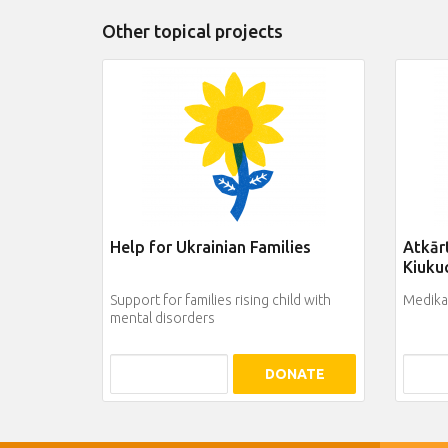
Other topical projects
Help for Ukrainian Families
Atkār
Kiuku
Support for families rising child with
Medikam
mental disorders
DONATE