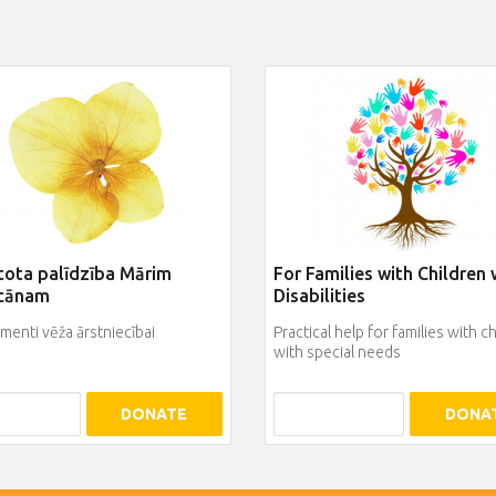
tota palīdzība Mārim
For Families with Children 
cānam
Disabilities
enti vēža ārstniecībai
Practical help for families with c
with special needs
DONATE
DONA