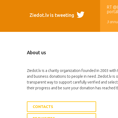
RT @LR
portā
Ziedot.lv is tweeting
3 annua
About us
Ziedot.lv is a charity organization founded in 2003 with 
and business donations to people in need. Ziedot.lv is o
transparent way to support carefully verified and select
their progress and be sure your donation has reached t
CONTACTS