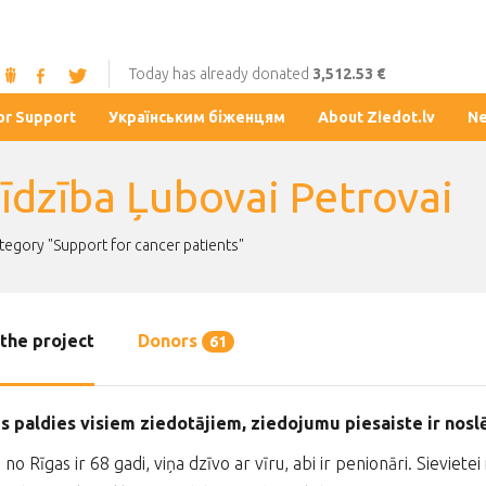
Today has already donated
3,512.53 €
or Support
Українським біженцям
About Ziedot.lv
N
līdzība Ļubovai Petrovai
ategory "Support for cancer patients"
the project
Donors
61
gs paldies visiem ziedotājiem, ziedojumu piesaiste ir nos
 no Rīgas ir 68 gadi, viņa dzīvo ar vīru, abi ir penionāri. Sieviet