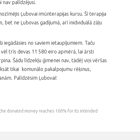
i nav palīdzējusi.
 nozīmējis Ļubovai imūnterapijas kursu. Šī terapija
 bet ne Ļubovas gadījumā, arī inidviduālā zāļu
ši iegādāsies no saviem ietaupījumiem. Taču
l trīs devas 11 580 eiro apmērā, lai ārsti
urpina. Šādu līdzekļu ģimenei nav, tādēļ viņi vēršas
maksāt tikai komunālo pakalpojumu rēķinus,
anām. Palīdzēsim Ļubovai!
l the donated money reaches 100% for its intended