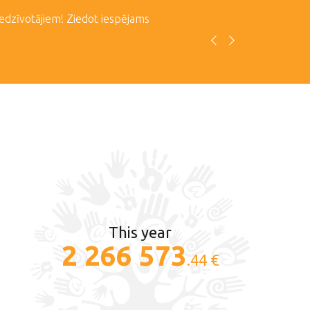
iedzīvotājiem! Ziedot iespējams
This year
2 266 573
.44 €