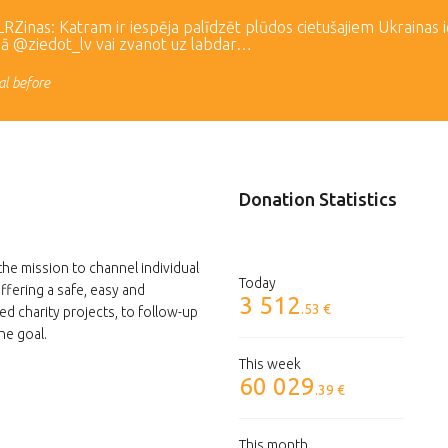
Zinas: Katram ir iespēja palīdzēt plūdos cietušajiem Ukrainas 
lā @ziedot_lv vai zvanot uz labdar…
l before
Donation Statistics
the mission to channel individual
Today
ffering a safe, easy and
3 512
.53 €
ed charity projects, to follow-up
he goal.
This week
60 029
.39 €
This month