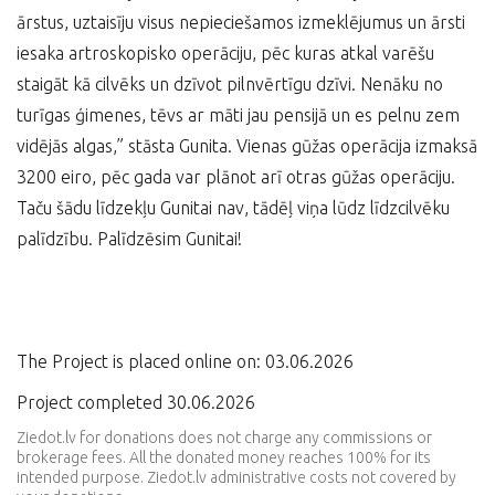
ārstus, uztaisīju visus nepieciešamos izmeklējumus un ārsti
iesaka artroskopisko operāciju, pēc kuras atkal varēšu
staigāt kā cilvēks un dzīvot pilnvērtīgu dzīvi. Nenāku no
turīgas ģimenes, tēvs ar māti jau pensijā un es pelnu zem
vidējās algas,” stāsta Gunita. Vienas gūžas operācija izmaksā
3200 eiro, pēc gada var plānot arī otras gūžas operāciju.
Taču šādu līdzekļu Gunitai nav, tādēļ viņa lūdz līdzcilvēku
palīdzību. Palīdzēsim Gunitai!
The Project is placed online on: 03.06.2026
Project completed 30.06.2026
Ziedot.lv for donations does not charge any commissions or
brokerage fees. All the donated money reaches 100% for its
intended purpose. Ziedot.lv administrative costs not covered by