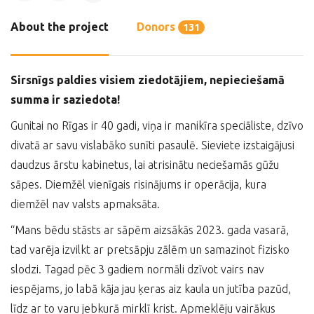
About the project
Donors
131
Sirsnīgs paldies visiem ziedotājiem, nepieciešamā
summa ir saziedota!
Gunitai no Rīgas ir 40 gadi, viņa ir manikīra speciāliste, dzīvo
divatā ar savu vislabāko sunīti pasaulē. Sieviete izstaigājusi
daudzus ārstu kabinetus, lai atrisinātu neciešamās gūžu
sāpes. Diemžēl vienīgais risinājums ir operācija, kura
diemžēl nav valsts apmaksāta.
“Mans bēdu stāsts ar sāpēm aizsākās 2023. gada vasarā,
tad varēja izvilkt ar pretsāpju zālēm un samazinot fizisko
slodzi. Tagad pēc 3 gadiem normāli dzīvot vairs nav
iespējams, jo labā kāja jau ķeras aiz kaula un jutība pazūd,
līdz ar to varu jebkurā mirklī krist. Apmeklēju vairākus