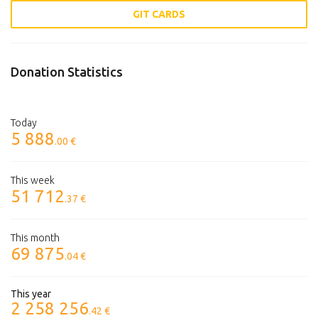
GIT CARDS
Donation Statistics
Today
5 888
.00 €
This week
51 712
.37 €
This month
69 875
.04 €
This year
2 258 256
.42 €